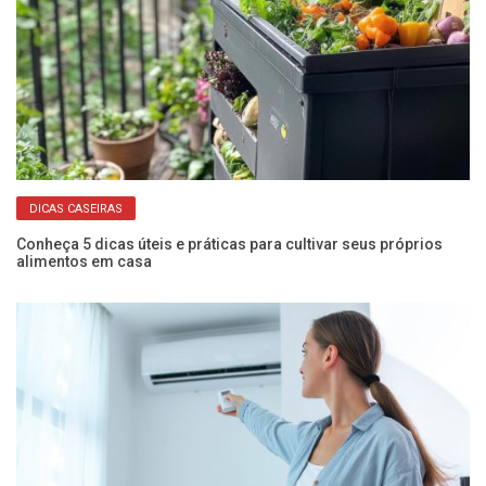
DICAS CASEIRAS
o
Conheça 5 dicas úteis e práticas para cultivar seus próprios
Ve
alimentos em casa
a