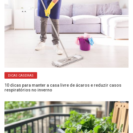
DICAS CASEIRAS
10 dicas para manter a casa livre de ácaros e reduzir casos
Co
respiratórios no inverno
an