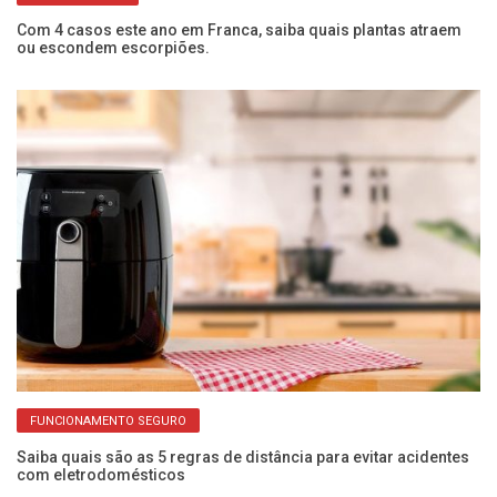
Com 4 casos este ano em Franca, saiba quais plantas atraem
Se
ou escondem escorpiões.
co
FUNCIONAMENTO SEGURO
Saiba quais são as 5 regras de distância para evitar acidentes
Pr
com eletrodomésticos
de