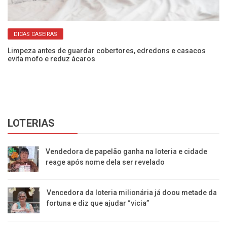
DICAS CASEIRAS
 e
Limpeza antes de guardar cobertores, edredons e casacos
Co
evita mofo e reduz ácaros
ec
LOTERIAS
Vendedora de papelão ganha na loteria e cidade
reage após nome dela ser revelado
Vencedora da loteria milionária já doou metade da
fortuna e diz que ajudar “vicia”