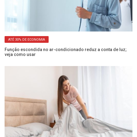
ATÉ 30% DE ECONOMIA
Função escondida no ar-condicionado reduz a conta de luz;
Po
veja como usar
sa