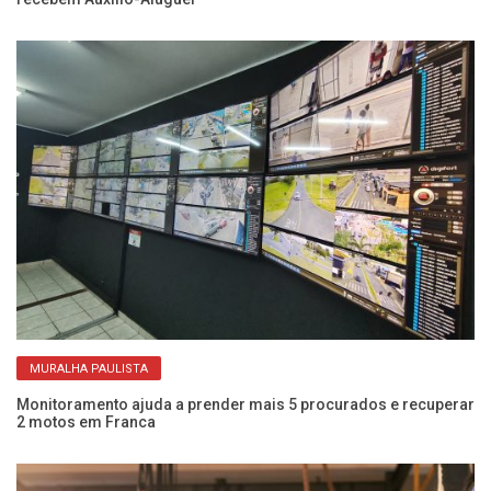
MURALHA PAULISTA
Monitoramento ajuda a prender mais 5 procurados e recuperar
Co
2 motos em Franca
ab