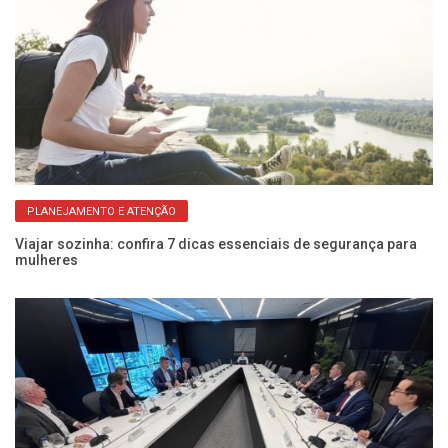
PLANEJAMENTO E ATENÇÃO
s
Viajar sozinha: confira 7 dicas essenciais de segurança para
Aç
mulheres
d