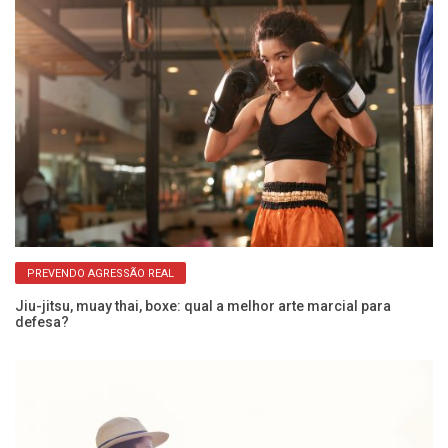
PREVENDO AGRESSÃO REAL
Jiu-jitsu, muay thai, boxe: qual a melhor arte marcial para
Mu
defesa?
es