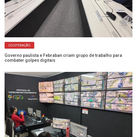
COOPERAÇÃO
Governo paulista e Febraban criam grupo de trabalho para
23
combater golpes digitais
re