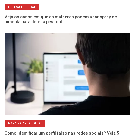
DEFESA PESSOAL
Veja os casos em que as mulheres podem usar spray de
Co
pimenta para defesa pessoal
vi
PARA FICAR DE OLHO
Como identificar um perfil falso nas redes sociais? Veja 5
No