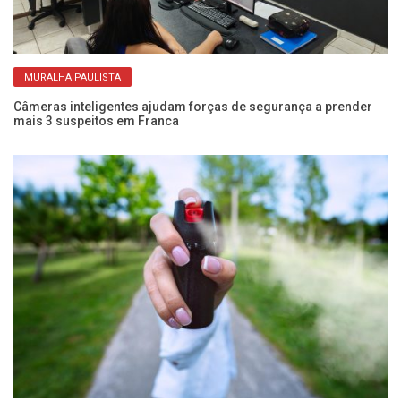
MURALHA PAULISTA
ja
Câmeras inteligentes ajudam forças de segurança a prender
Ub
mais 3 suspeitos em Franca
c