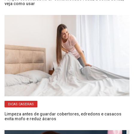
veja como usar
sa
DICAS CASEIRAS
 e
Limpeza antes de guardar cobertores, edredons e casacos
Co
evita mofo e reduz ácaros
ec