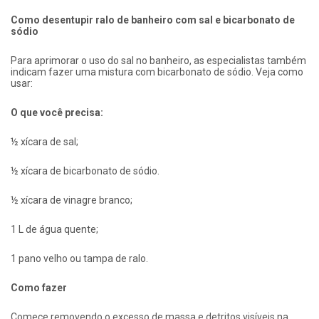
Como desentupir ralo de banheiro com sal e bicarbonato de
sódio
Para aprimorar o uso do sal no banheiro, as especialistas também
indicam fazer uma mistura com bicarbonato de sódio. Veja como
usar:
O que você precisa:
½ xícara de sal;
½ xícara de bicarbonato de sódio.
½ xícara de vinagre branco;
1 L de água quente;
1 pano velho ou tampa de ralo.
Como fazer
Comece removendo o excesso de massa e detritos visíveis na