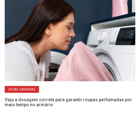
DICAS CASEIRAS
a!
Veja a dosagem correta para garantir roupas perfumadas por
Nu
mais tempo no armário
En