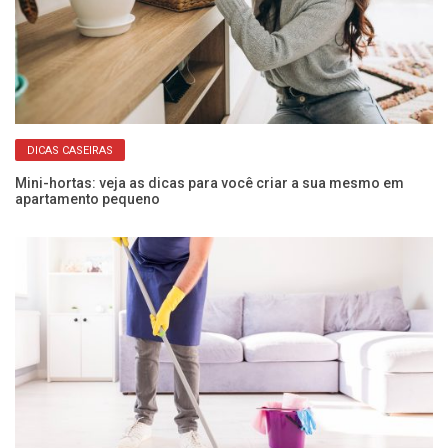
DICAS CASEIRAS
Mini-hortas: veja as dicas para você criar a sua mesmo em
Da
apartamento pequeno
pr