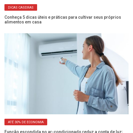
DICAS CASEIRAS
o
Conheça 5 dicas úteis e práticas para cultivar seus próprios
Ve
alimentos em casa
a
ATÉ 30% DE ECONOMIA
Função escondida no ar-condicionado reduz a conta de luz;
Po