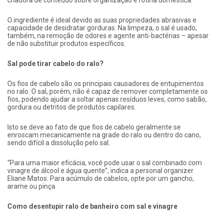
criadora de conteúdo sobre organização e rotina doméstica.
O ingrediente é ideal devido as suas propriedades abrasivas e
capacidade de desidratar gorduras. Na limpeza, o sal é usado,
também, na remoção de odores e agente anti-bactérias – apesar
de não substituir produtos específicos.
Sal pode tirar cabelo do ralo?
Os fios de cabelo são os principais causadores de entupimentos
no ralo.
O sal, porém, não é capaz de remover completamente os
fios
, podendo ajudar a soltar apenas resíduos leves, como sabão,
gordura ou detritos de produtos capilares.
Isto se deve ao fato de que fios de cabelo geralmente se
enroscam mecanicamente na grade do ralo ou dentro do cano,
sendo difícil a dissolução pelo sal.
“Para uma maior eficácia, você pode usar o sal combinado com
vinagre de álcool e água quente”, indica a personal organizer
Eliane Matos. Para acúmulo de cabelos, opte por um gancho,
arame ou pinça.
Como desentupir ralo de banheiro com sal e vinagre