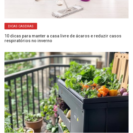
DICAS CASEIRAS
10 dicas para manter a casa livre de ácaros e reduzir casos
Co
respiratórios no inverno
an