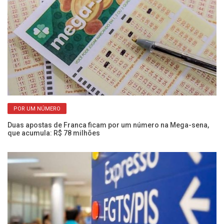
POR UM NÚMERO
Duas apostas de Franca ficam por um número na Mega-sena,
Ol
que acumula: R$ 78 milhões
e