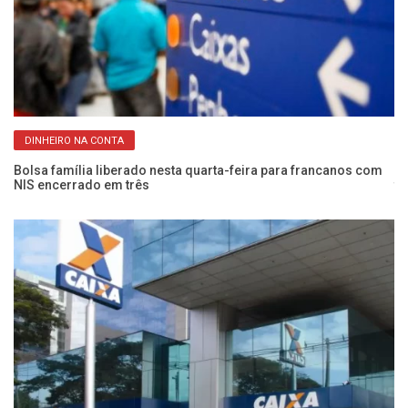
DINHEIRO NA CONTA
Bolsa família liberado nesta quarta-feira para francanos com
Ma
NIS encerrado em três
te