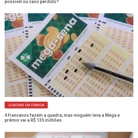
possível ou caso perdido?
re
QUADRAS EM FRANCA
s
4 francanos fazem a quadra, mas ninguém leva a Mega e
Vo
prêmio vai a R$ 135 milhões
di