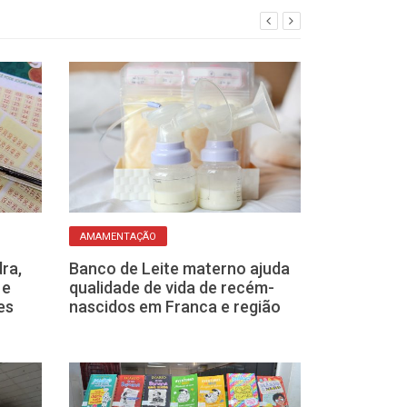
AMAMENTAÇÃO
SAIBA MAIS
ra,
Banco de Leite materno ajuda
Usar vasilhas 
 e
qualidade de vida de recém-
micro-ondas: 
es
nascidos em Franca e região
hábito é práti