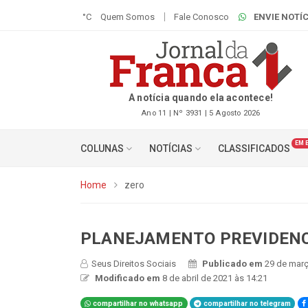
°C
Quem Somos
Fale Conosco
ENVIE NOTÍC
A notícia quando ela acontece!
Ano 11 | Nº 3931 | 5 Agosto 2026
EM 
COLUNAS
NOTÍCIAS
CLASSIFICADOS
Home
zero
PLANEJAMENTO PREVIDENCI
Seus Direitos Sociais
Publicado em
29 de març
Modificado em
8 de abril de 2021 às 14:21
compartilhar no whatsapp
compartilhar no telegram