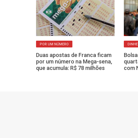
POR UM NÚMERO
DINHE
 medicamentos
que não vai
Duas apostas de Franca ficam
Bolsa
u verdade?
por um número na Mega-sena,
quart
que acumula: R$ 78 milhões
com N