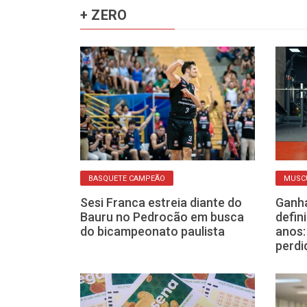
+ ZERO
DA
BASQUETE CAMPEÃO
MUSC
reta ajuda
Sesi Franca estreia diante do
Ganha
ntar o frio e
Bauru no Pedrocão em busca
defin
aquecido
do bicampeonato paulista
anos:
perdi