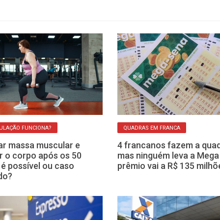
ULAÇÃO FUNCIONA?
QUADRAS EM FRANCA
r massa muscular e
4 francanos fazem a quad
ir o corpo após os 50
mas ninguém leva a Mega
 é possível ou caso
prêmio vai a R$ 135 milhõ
do?