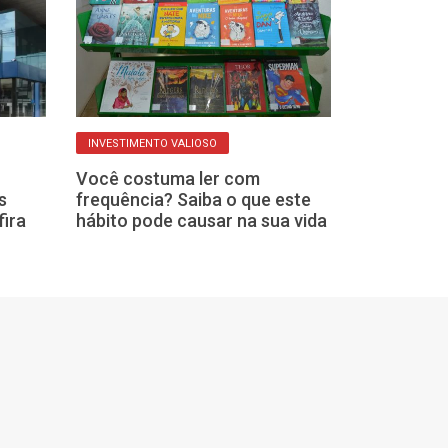
COMPORTAMENTO
INVESTIMENTO VALIOSO
Olhar o celula
Você costuma ler com
conversas é ví
s
frequência? Saiba o que este
falta de educ
fira
hábito pode causar na sua vida