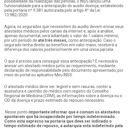
possibilidade da realização das perícias, o INSS lançou uma
funcionalidade para a antecipação do auxílio doença, estabelecido
pela portaria nº 9.381 autorizada pelo artigo 4º da Lei
13.982/2020.
Agora, os segurados que necessitem do auxílio devem enviar seus
atestados médicos pelos canais da internet e, após a análise,
apenas documental, será adiantado o valor de 1 salário mínimo,
por um período de
até três meses
,
como antecipação. Caso o
segurado tenha direito ao benefício em valor maior, receberá a
diferença dos valores posteriormente em uma única parcela.
O que é preciso para conseguir essa antecipação? É necessário
anexar um atestado médico junto ao requerimento, mediante
declaração de responsabilidade pelo documento apresentado, por
meio do portal ou aplicativo Meu INSS.
O atestado médico deve ser: legível e sem rasuras; conter a
assinatura e carimbo do médico com registro do Conselho
Regional de Medicina (CRM); as informações sobre a doença ou o
CID da doença e prazo estimado do repouso necessário.
Nesse ponto
importante informar que é comum os atestados
apontarem que há incapacidade por tempo indeterminado.
Como está expresso na portaria que deve ser indicado o
tempo estimado de repouso, a autarquia está indeferindo pela