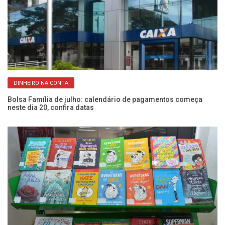
DINHEIRO NA CONTA
Bolsa Família de julho: calendário de pagamentos começa
La
neste dia 20, confira datas
po