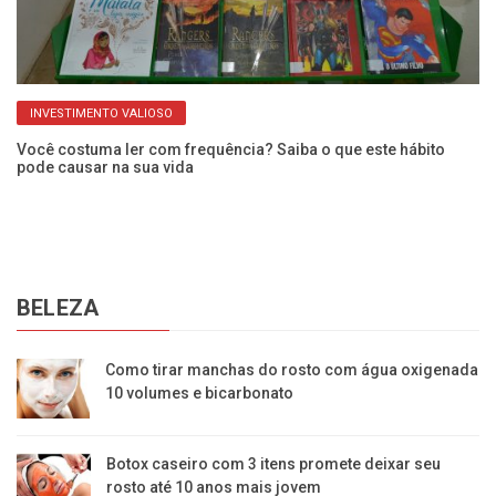
INVESTIMENTO VALIOSO
Você costuma ler com frequência? Saiba o que este hábito
Mu
pode causar na sua vida
da
BELEZA
Como tirar manchas do rosto com água oxigenada
10 volumes e bicarbonato
Botox caseiro com 3 itens promete deixar seu
rosto até 10 anos mais jovem