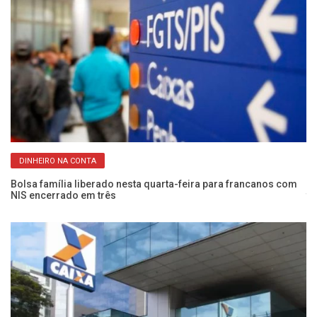
DINHEIRO NA CONTA
Bolsa família liberado nesta quarta-feira para francanos com
Ma
NIS encerrado em três
te