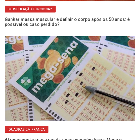
MUSCULAÇÃO FUNCIONA?
Ganhar massa muscular e definir o corpo após os 50 anos: é
Im
possível ou caso perdido?
re
QUADRAS EM FRANCA
s
4 francanos fazem a quadra, mas ninguém leva a Mega e
Vo