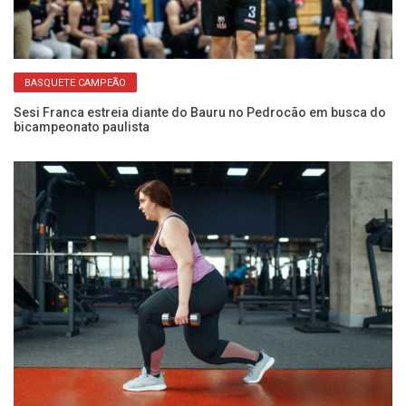
BASQUETE CAMPEÃO
ito
Sesi Franca estreia diante do Bauru no Pedrocão em busca do
Us
bicampeonato paulista
é 