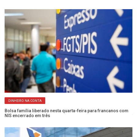
DINHEIRO NA CONTA
Bolsa família liberado nesta quarta-feira para francanos com
Ma
NIS encerrado em três
te