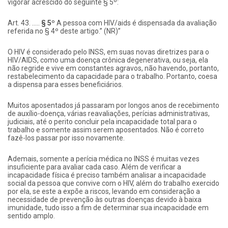
vigorar acrescido do seguinte § 5º:
Art. 43. …..
§ 5º
A pessoa com HIV/aids é dispensada da avaliação
referida no § 4º deste artigo.” (NR)”
O HIV é considerado pelo INSS, em suas novas diretrizes para o
HIV/AIDS, como uma doença crônica degenerativa, ou seja, ela
não regride e vive em constantes agravos, não havendo, portanto,
restabelecimento da capacidade para o trabalho. Portanto, coesa
a dispensa para esses beneficiários.
Muitos aposentados já passaram por longos anos de recebimento
de auxílio-doença, várias reavaliações, perícias administrativas,
judiciais, até o perito concluir pela incapacidade total para o
trabalho e somente assim serem aposentados. Não é correto
fazê-los passar por isso novamente.
Ademais, somente a perícia médica no INSS é muitas vezes
insuficiente para avaliar cada caso. Além de verificar a
incapacidade física é preciso também analisar a incapacidade
social da pessoa que convive com o HIV, além do trabalho exercido
por ela, se este a expõe a riscos, levando em consideração a
necessidade de prevenção às outras doenças devido à baixa
imunidade, tudo isso a fim de determinar sua incapacidade em
sentido amplo.