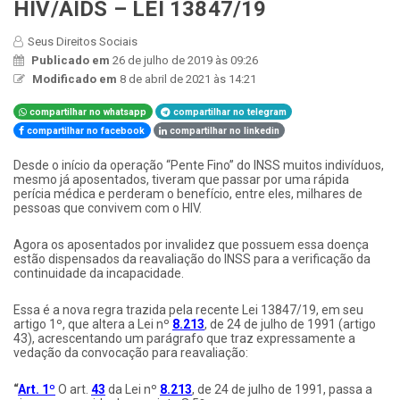
HIV/AIDS – LEI 13847/19
Seus Direitos Sociais
Publicado em
26 de julho de 2019 às 09:26
Modificado em
8 de abril de 2021 às 14:21
compartilhar no whatsapp
compartilhar no telegram
compartilhar no facebook
compartilhar no linkedin
​Desde o início da operação “Pente Fino” do INSS muitos indivíduos,
mesmo já aposentados, tiveram que passar por uma rápida
perícia médica e perderam o benefício, entre eles, milhares de
pessoas que convivem com o HIV.
Agora os aposentados por invalidez que possuem essa doença
estão dispensados da reavaliação do INSS para a verificação da
continuidade da incapacidade.
Essa é a nova regra trazida pela recente Lei 13847/19, em seu
artigo 1º, que altera a Lei nº
8.213
, de 24 de julho de 1991 (artigo
43), acrescentando um parágrafo que traz expressamente a
vedação da convocação para reavaliação:​
“
Art. 1º
O art.
43
da Lei nº
8.213
, de 24 de julho de 1991, passa a