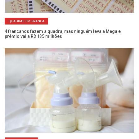
QUADRAS EM FRANCA
s
4 francanos fazem a quadra, mas ninguém leva a Mega e
Vo
prêmio vai a R$ 135 milhões
di