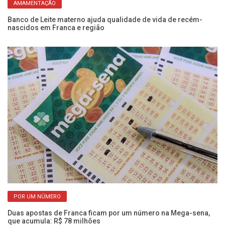
AMAMENTAÇÃO
Banco de Leite materno ajuda qualidade de vida de recém-
Al
nascidos em Franca e região
ma
POR UM NÚMERO
Duas apostas de Franca ficam por um número na Mega-sena,
Ol
que acumula: R$ 78 milhões
e