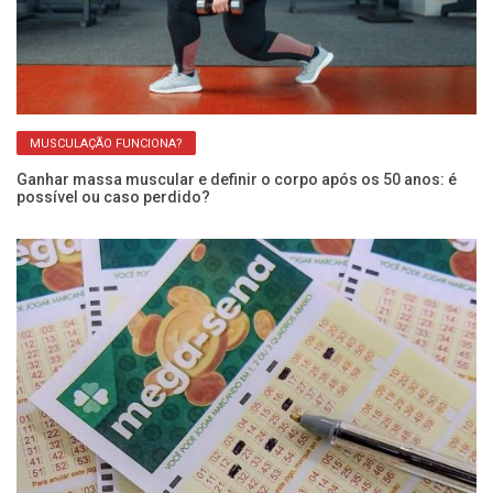
MUSCULAÇÃO FUNCIONA?
Ganhar massa muscular e definir o corpo após os 50 anos: é
Im
possível ou caso perdido?
re