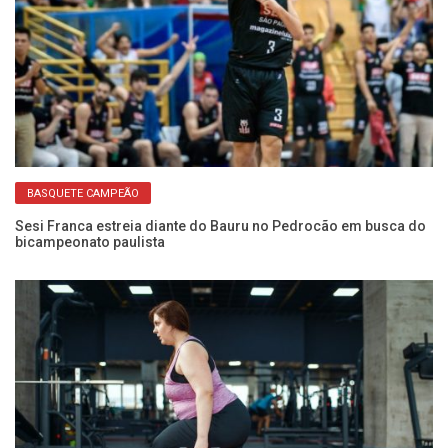
BASQUETE CAMPEÃO
ito
Sesi Franca estreia diante do Bauru no Pedrocão em busca do
Us
bicampeonato paulista
é 