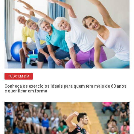
TUDO EM DIA
Conheça os exercícios ideais para quem tem mais de 60 anos
Vo
e quer ficar em forma
po