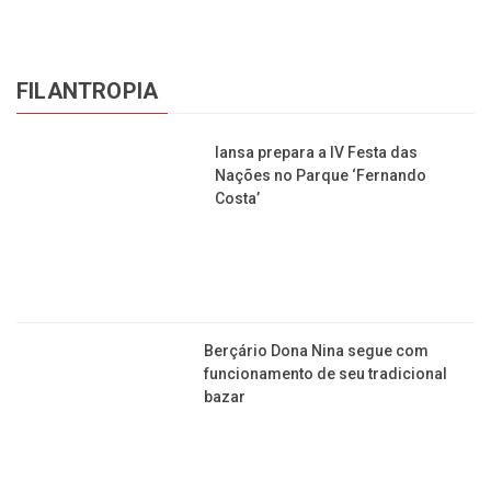
Bruxismo atinge 40% dos brasileiros;
veja dicas para prevenir o transtorno
FILANTROPIA
Iansa prepara a IV Festa das
Nações no Parque ‘Fernando
Costa’