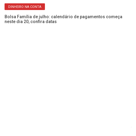
DINHEIRO NA CONTA
Bolsa família liberado nesta quarta-feira para francanos com
NIS encerrado em três
Ol
DINHEIRO NA CONTA
e
Bolsa Família de julho: calendário de pagamentos começa
neste dia 20, confira datas