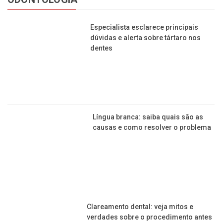
Fazenda centenária na região de
Franca, com engenho à roda d’água,
recebe turistas
ODONTOLOGIA
Especialista esclarece principais
dúvidas e alerta sobre tártaro nos
dentes