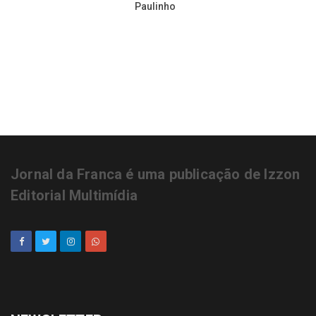
ICOL abre 95 vagas após parceria
com Senai, Sebrae e Senac
É neste sábado, 2ª Live Show
Amigos da APAE com Cezar &
Paulinho