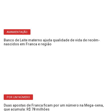
Im
re
QUADRAS EM FRANCA
4 francanos fazem a quadra, mas ninguém leva a Mega e
prêmio vai a R$ 135 milhões
AMAMENTAÇÃO
s
Vo
di
Banco de Leite materno ajuda qualidade de vida de recém-
nascidos em Franca e região