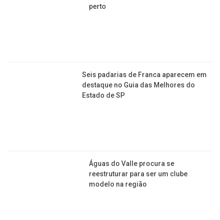
La
po
TURISMO
Quatro cidades fantasmas de Minas
Gerais; uma é Desemboque, aqui
perto
Seis padarias de Franca aparecem em
destaque no Guia das Melhores do
Estado de SP