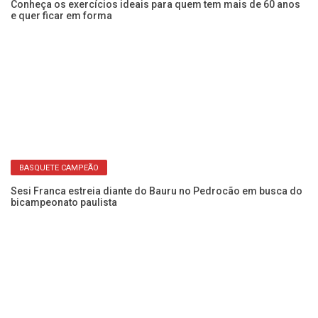
Conheça os exercícios ideais para quem tem mais de 60 anos
e quer ficar em forma
Vo
po
BASQUETE CAMPEÃO
Sesi Franca estreia diante do Bauru no Pedrocão em busca do
bicampeonato paulista