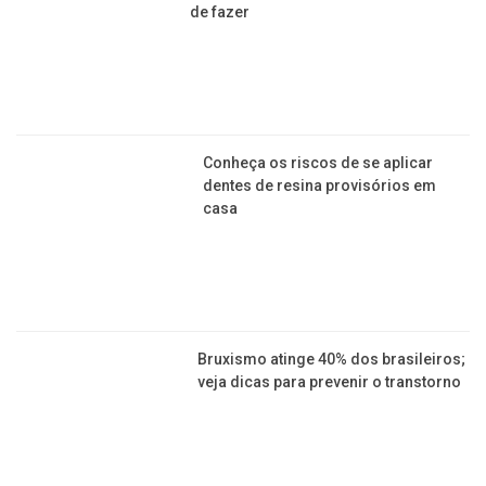
Língua branca: saiba quais são as
causas e como resolver o problema
Clareamento dental: veja mitos e
verdades sobre o procedimento antes
de fazer
Conheça os riscos de se aplicar
dentes de resina provisórios em
casa