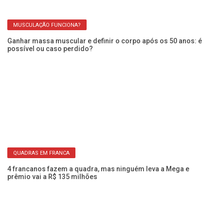
ito
Us
é 
MUSCULAÇÃO FUNCIONA?
Ganhar massa muscular e definir o corpo após os 50 anos: é
possível ou caso perdido?