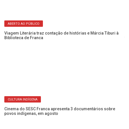
ABERTO AO PÚBLICO
Viagem Literária traz contação de histórias e Márcia Tiburi à
Pr
Biblioteca de Franca
te
CULTURA INDÍGENA
Cinema do SESC Franca apresenta 3 documentários sobre
Es
povos indígenas, em agosto
do