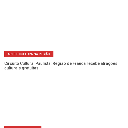
ARTE E CULTURA NA REGIÃO
m
Circuito Cultural Paulista: Região de Franca recebe atrações
Má
culturais gratuitas
Li