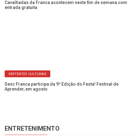
s
Cavalhadas da Franca acontecem neste fim de semana com
Pr
entrada gratuita
pe
VERTENTES CULTURAIS
Sesc Franca participa da 9ª Edição do Festa! Festival de
Ve
Aprender, em agosto
Ac
ENTRETENIMENTO