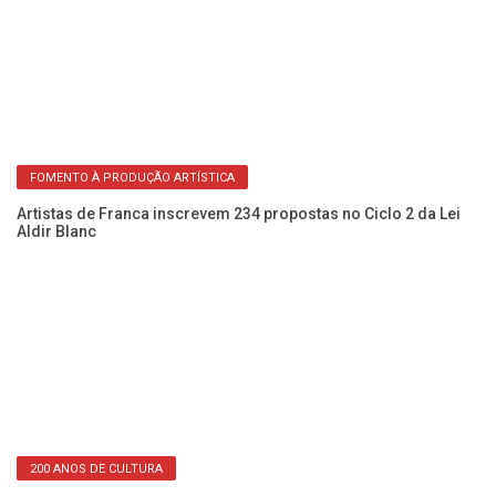
FOMENTO À PRODUÇÃO ARTÍSTICA
Artistas de Franca inscrevem 234 propostas no Ciclo 2 da Lei
Ar
Aldir Blanc
na
200 ANOS DE CULTURA