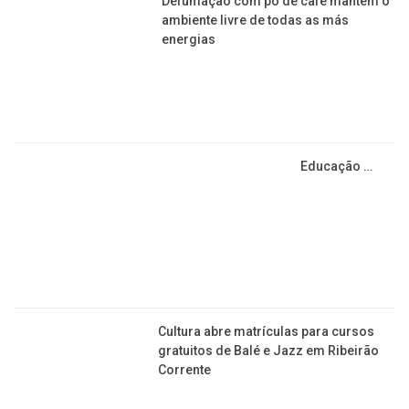
Defumação com pó de café mantém o
ambiente livre de todas as más
energias
Educação …
​Cultura abre matrículas para cursos
gratuitos de Balé e Jazz em Ribeirão
Corrente