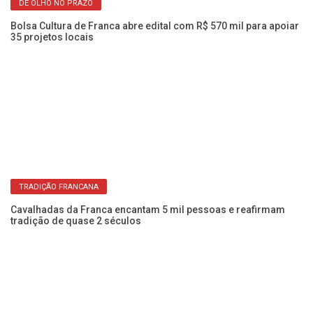
DE OLHO NO PRAZO
nca
Bolsa Cultura de Franca abre edital com R$ 570 mil para apoiar
Íc
35 projetos locais
S
TRADIÇÃO FRANCANA
e
Cavalhadas da Franca encantam 5 mil pessoas e reafirmam
Ve
tradição de quase 2 séculos
ag