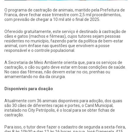
O programa de castração de animais, mantido pela Prefeitura de
Franca, deve fechar esse trimestre com 2,5 mil procedimentos,
com previsão de chegar a 10 mil até o final de 2025.
Oferecido gratuitamente, este serviço é destinado à castração de
cães e gatos (machos e fêmeas), cujos tutores sejam pessoas
residentes no município, fazendo parte da política de bem-estar
animal, com ênfase nas questões que envolvem a posse
responsável e o controle populacional.
A Secretaria de Meio Ambiente orienta que, para os serviços de
castração, o cão ou gato deve estar em boas condições de saúde.
No caso das fêmeas, não devem estar no cio, prenhas ou
amamentando no dia da cirurgia.
Disponíveis para doação
Atualmente com 36 animais disponíveis para adoção, dos quais
são 30 cães de diferentes raças e portes, o Canil Municipal,
instalado no City Petrópolis, é o local para se obter fichas de
castração.
Para isso, o tutor deve fazer o cadastro de segunda a sexta-feira,
das 8 às 10h30 e das 12 às 16 horas, na rua José Gianesela, 415.