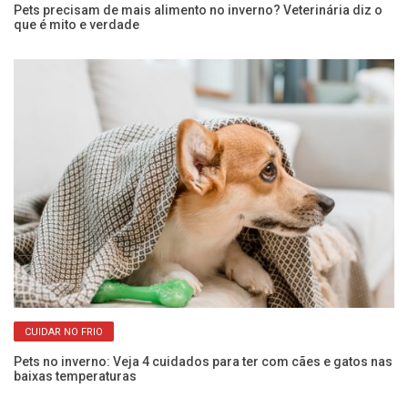
o
Pets precisam de mais alimento no inverno? Veterinária diz o
Cã
que é mito e verdade
ci
CUIDAR NO FRIO
Pets no inverno: Veja 4 cuidados para ter com cães e gatos nas
Co
baixas temperaturas
an