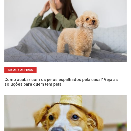
DICAS CASEIRAS
,
Como acabar com os pelos espalhados pela casa? Veja as
Ca
soluções para quem tem pets
g