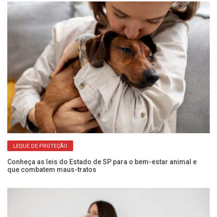
LEQUE DE PROTEÇÃO
Conheça as leis do Estado de SP para o bem-estar animal e
El
que combatem maus-tratos
do