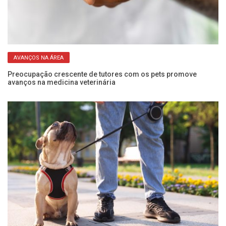
AVANÇOS NA ÁREA
o
Preocupação crescente de tutores com os pets promove
Un
avanços na medicina veterinária
em