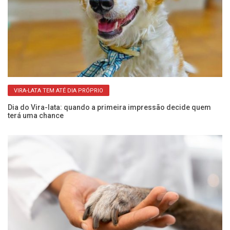
VIRA-LATA TEM ATÉ DIA PRÓPRIO
Dia do Vira-lata: quando a primeira impressão decide quem
Al
terá uma chance
n