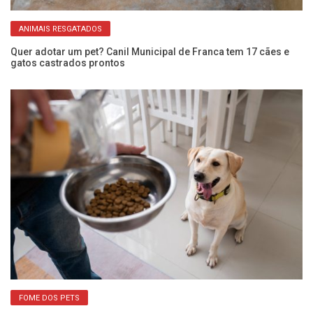
ANIMAIS RESGATADOS
Quer adotar um pet? Canil Municipal de Franca tem 17 cães e
An
gatos castrados prontos
de
FOME DOS PETS