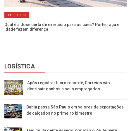
EXERCÍCIOS
Qual é a dose certa de exercício para os cães? Porte, raça e
Va
idade fazem diferença
co
LOGÍSTICA
Após registrar lucro recorde, Correios vão
distribuir ganhos a seus empregados
Bahia passa São Paulo em valores de exportações
de calçados no primeiro bimestre
Tem muita gente usando, por isso o Zé Delivery