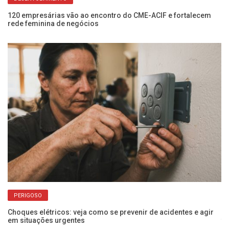
o
120 empresárias vão ao encontro do CME-ACIF e fortalecem
Ap
rede feminina de negócios
pr
PERIGOSO
Choques elétricos: veja como se prevenir de acidentes e agir
Po
em situações urgentes
f