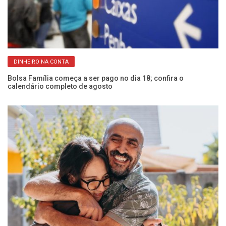
DINHEIRO NA CONTA
Bolsa Família começa a ser pago no dia 18; confira o
CP
calendário completo de agosto
Fr