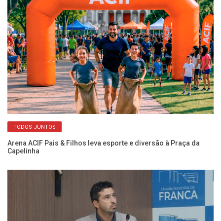
TODOS JUNTOS
a
Arena ACIF Pais & Filhos leva esporte e diversão à Praça da
In
Capelinha
gr