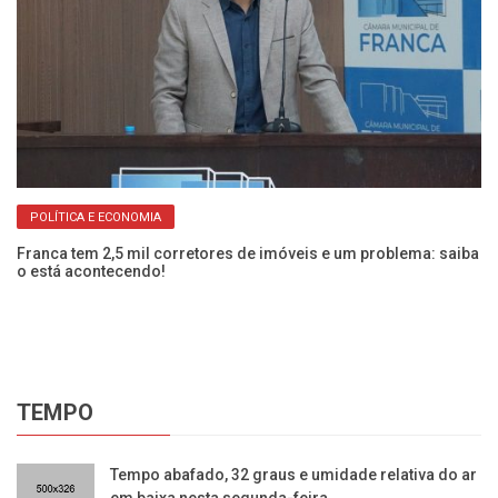
POLÍTICA E ECONOMIA
Franca tem 2,5 mil corretores de imóveis e um problema: saiba
Pr
o está acontecendo!
li
TEMPO
​Tempo abafado, 32 graus e umidade relativa do ar
em baixa nesta segunda-feira