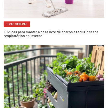
DICAS CASEIRAS
10 dicas para manter a casa livre de ácaros e reduzir casos
Co
respiratórios no inverno
an