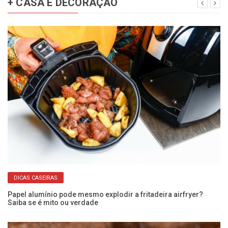
+ CASA E DECORAÇÃO
DICAS CASEIRAS
r
Papel alumínio pode mesmo explodir a fritadeira airfryer?
Ve
Saiba se é mito ou verdade
ma