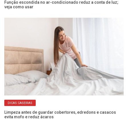
Função escondida no ar-condicionado reduz a conta de luz;
Po
veja como usar
sa
DICAS CASEIRAS
 e
Limpeza antes de guardar cobertores, edredons e casacos
Co
evita mofo e reduz ácaros
ec