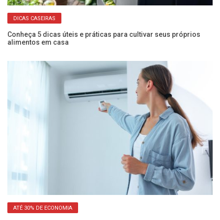
DICAS CASEIRAS
o
Conheça 5 dicas úteis e práticas para cultivar seus próprios
Ve
alimentos em casa
a
ATÉ 30% DE ECONOMIA