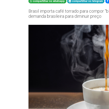
compartilhar no whatsapp
compartilhar no telegram
Brasil importa café torrado para compor “b
demanda brasileira para diminuir preço