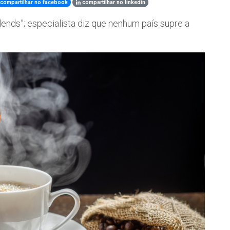
compartilhar no facebook
compartilhar no linkedin
lends”; especialista diz que nenhum país supre a