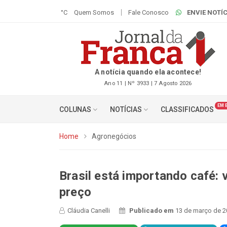
°C
Quem Somos
Fale Conosco
ENVIE NOTÍC
A notícia quando ela acontece!
Ano 11 | Nº 3933 | 7 Agosto 2026
EM 
COLUNAS
NOTÍCIAS
CLASSIFICADOS
Home
Agronegócios
Brasil está importando café: 
preço
Cláudia Canelli
Publicado em
13 de março de 2