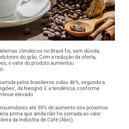
lemas climáticos no Brasil foi, sem dúvida,
rodutores do grão. Com a redução da oferta,
ões,
o valor do produto aumentou
jo
.
umida pelos brasileiros subiu 46%, segundo a
egiões’, da Neogrid. E a tendência, conforme
ntinue elevado.
consumidores até 30% de aumento nos próximos
téria-prima que ainda não foi somada ao valor
eira da Indústria de Café (Abic).