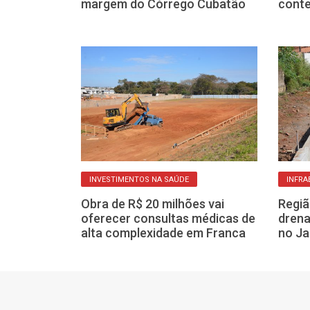
a sua casa
margem do Córrego Cubatão
cont
ÚDE
INVESTIMENTOS NA SAÚDE
INFRA
BS do Jardim
Obra de R$ 20 milhões vai
Regiã
 fase de
oferecer consultas médicas de
dren
veja detalhes
alta complexidade em Franca
no Ja