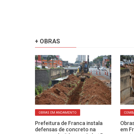
+ OBRAS
OBRAS EM ANDAMENTO
COMBA
 à Prefeitura
Prefeitura de Franca instala
Obras
ro do tapa-
defensas de concreto na
em Fr