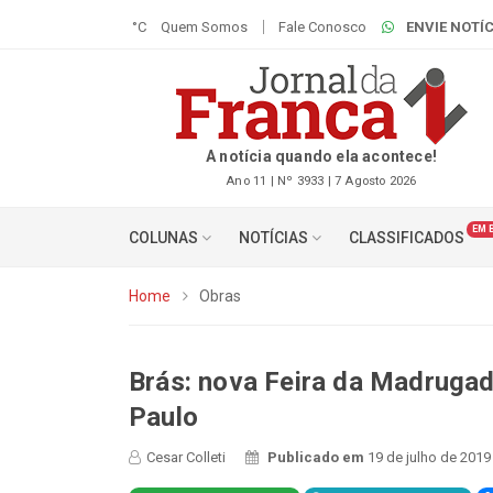
°C
Quem Somos
Fale Conosco
ENVIE NOTÍC
A notícia quando ela acontece!
Ano 11 | Nº 3933 | 7 Agosto 2026
EM 
COLUNAS
NOTÍCIAS
CLASSIFICADOS
Home
Obras
Brás: nova Feira da Madruga
Paulo
Cesar Colleti
Publicado em
19 de julho de 2019