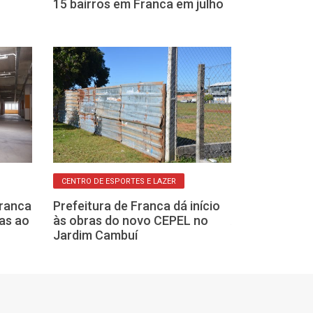
15 bairros em Franca em julho
Jardim Aeropo
sexta-feira, 2
CENTRO DE ESPORTES E LAZER
INTERDIÇÃO TOTAL
Franca
Prefeitura de Franca dá início
Obras antienc
as ao
às obras do novo CEPEL no
Avenida Antôn
Jardim Cambuí
avançam em F