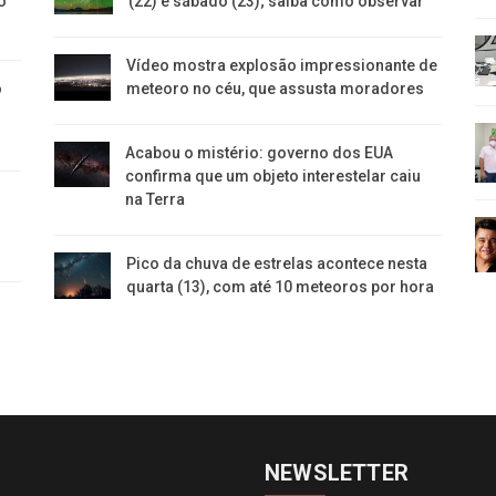
o
(22) e sábado (23); saiba como observar
Vídeo mostra explosão impressionante de
o
meteoro no céu, que assusta moradores
Acabou o mistério: governo dos EUA
confirma que um objeto interestelar caiu
na Terra
Pico da chuva de estrelas acontece nesta
quarta (13), com até 10 meteoros por hora
NEWSLETTER