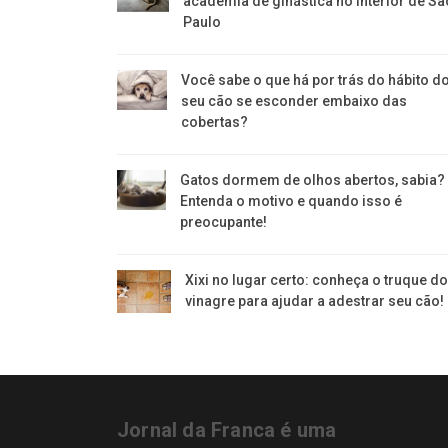
academia de ginástica no interior de Sã
Paulo
Você sabe o que há por trás do hábito d
seu cão se esconder embaixo das
cobertas?
Gatos dormem de olhos abertos, sabia?
Entenda o motivo e quando isso é
preocupante!
Xixi no lugar certo: conheça o truque do
vinagre para ajudar a adestrar seu cão!
Jornal da Franca é uma