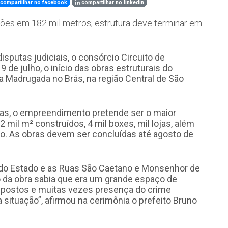
compartilhar no facebook
compartilhar no linkedin
hões em 182 mil metros; estrutura deve terminar em
sputas judiciais, o consórcio Circuito de
 de julho, o início das obras estruturais do
da Madrugada no Brás, na região Central de São
s, o empreendimento pretende ser o maior
mil m² construídos, 4 mil boxes, mil lojas, além
o. As obras devem ser concluídas até agosto de
a do Estado e as Ruas São Caetano e Monsenhor de
 da obra sabia que era um grande espaço de
 impostos e muitas vezes presença do crime
ituação”, afirmou na cerimônia o prefeito Bruno