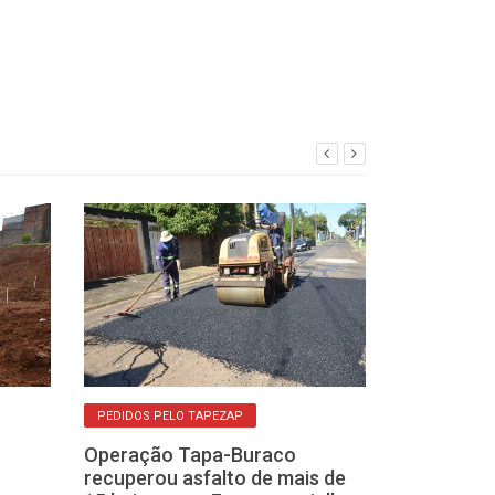
PEDIDOS PELO TAPEZAP
PROGRAMA ASFALT
Operação Tapa-Buraco
Prefeitura con
recuperou asfalto de mais de
recapeamento