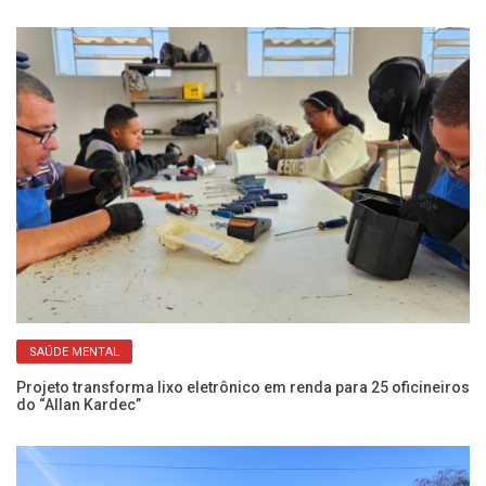
SAÚDE MENTAL
Projeto transforma lixo eletrônico em renda para 25 oficineiros
SE
do “Allan Kardec”
be