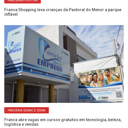
PARCERIA POSITIVA
e
Franca Shopping leva crianças da Pastoral do Menor a parque
Fr
inflável
be
PARCERIA SENAC E SENAI
ra
Franca abre vagas em cursos gratuitos em tecnologia, beleza,
Fr
logística e vendas
ap