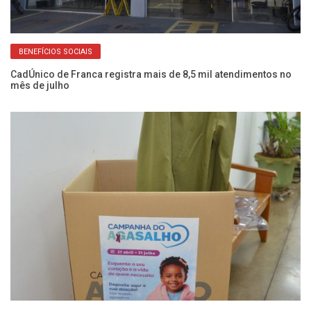
BENEFÍCIOS SOCIAIS
o
CadÚnico de Franca registra mais de 8,5 mil atendimentos no
Fr
mês de julho
do