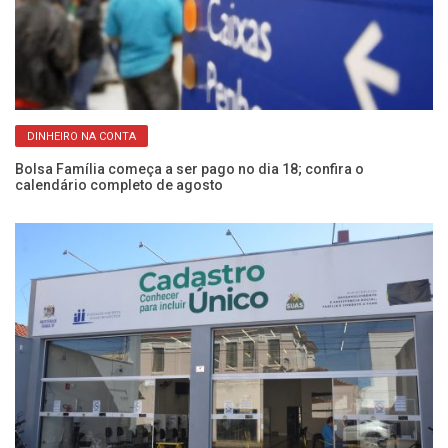
DINHEIRO NA CONTA
s
Bolsa Família começa a ser pago no dia 18; confira o
C
calendário completo de agosto
at