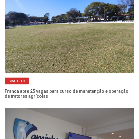
GRATUITO
Franca abre 25 vagas para curso de manutenção e operação
Ba
de tratores agrícolas
pa