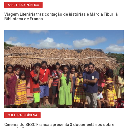
ABERTO AO PÚBLICO
Viagem Literária traz contação de histórias e Márcia Tiburi à
Biblioteca de Franca
s
Pr
pe
CULTURA INDÍGENA
Cinema do SESC Franca apresenta 3 documentários sobre