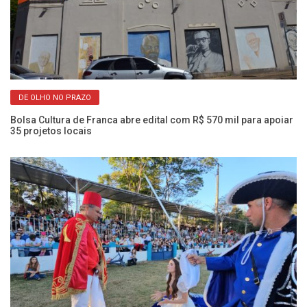
Pr
te
DE OLHO NO PRAZO
Bolsa Cultura de Franca abre edital com R$ 570 mil para apoiar
35 projetos locais
Es
do