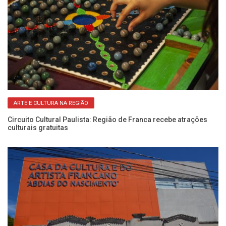
m
Má
Li
nca
Íc
S
ARTE E CULTURA NA REGIÃO
Circuito Cultural Paulista: Região de Franca recebe atrações
culturais gratuitas
e
Ve
ag