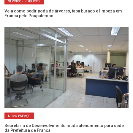
SERVIÇOS PÚBLICOS
Veja como pedir poda de árvores, tapa buraco e limpeza em
Se
Franca pelo Poupatempo
s
NOVO ESPAÇO
:
Secretaria de Desenvolvimento muda atendimento para sede
AC
da Prefeitura de Franca
ve