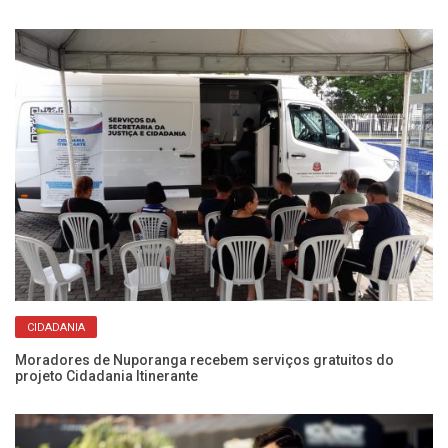
CIDADANIA
Moradores de Nuporanga recebem serviços gratuitos do
Bo
projeto Cidadania Itinerante
un