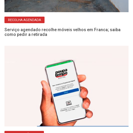
RECOLHA AGENDADA
no
Serviço agendado recolhe móveis velhos em Franca; saiba
Ve
como pedir a retirada
de