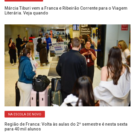
ão
De
de
Márcia Tiburi vem a Franca e Ribeirão Corrente para o Viagem
Literária. Veja quando
NA ESCOLA DE NOVO
em
Cu
ci
Região de Franca: Volta às aulas do 2º semestre é nesta sexta
para 40 mil alunos