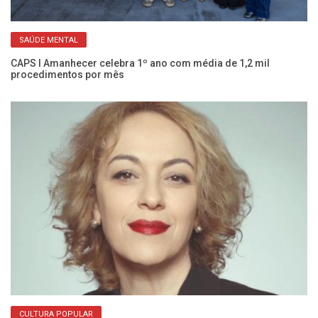
SAÚDE MENTAL
Co
c
CAPS I Amanhecer celebra 1º ano com média de 1,2 mil
procedimentos por mês
CULTURA POPULAR