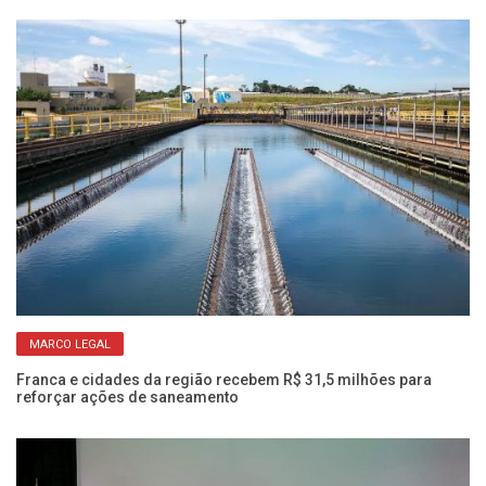
MARCO LEGAL
s
Ve
am
Franca e cidades da região recebem R$ 31,5 milhões para
reforçar ações de saneamento