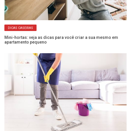
DICAS CASEIRAS
Mini-hortas: veja as dicas para você criar a sua mesmo em
Da
apartamento pequeno
pr