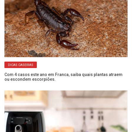
DICAS CASEIRAS
Com 4 casos este ano em Franca, saiba quais plantas atraem
Se
ou escondem escorpiões.
co