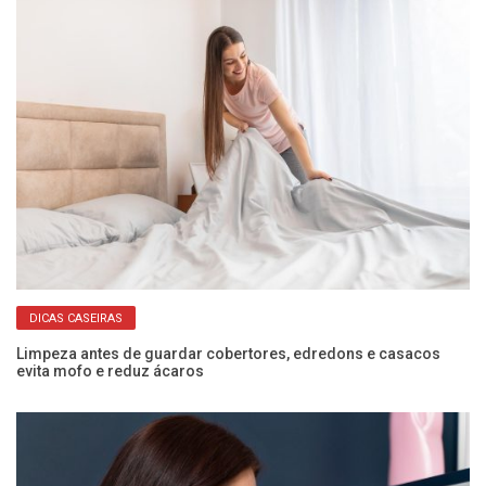
DICAS CASEIRAS
 e
Limpeza antes de guardar cobertores, edredons e casacos
Co
evita mofo e reduz ácaros
ec