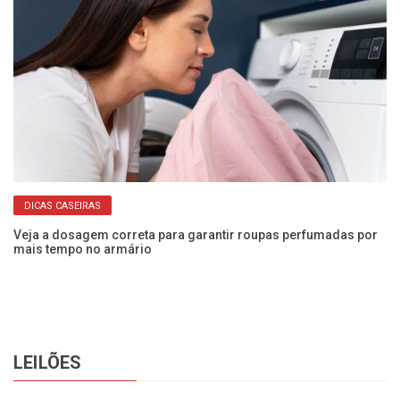
DICAS CASEIRAS
a!
Veja a dosagem correta para garantir roupas perfumadas por
Nu
mais tempo no armário
En
LEILÕES