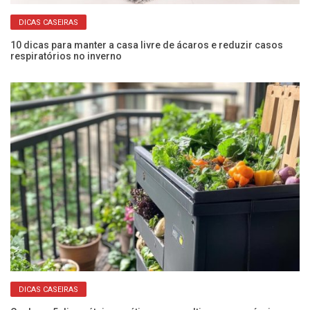
DICAS CASEIRAS
10 dicas para manter a casa livre de ácaros e reduzir casos
Co
respiratórios no inverno
an
DICAS CASEIRAS