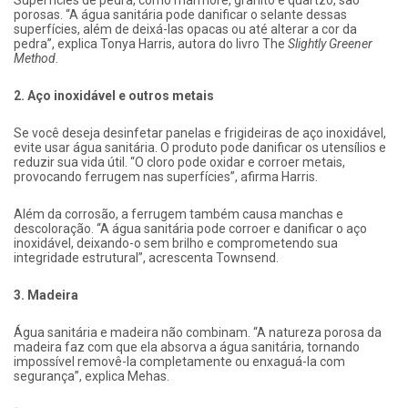
porosas. “A água sanitária pode danificar o selante dessas
superfícies, além de deixá-las opacas ou até alterar a cor da
pedra”, explica Tonya Harris, autora do livro The
Slightly Greener
Method
.
2. Aço inoxidável e outros metais
Se você deseja desinfetar panelas e frigideiras de aço inoxidável,
evite usar água sanitária. O produto pode danificar os utensílios e
reduzir sua vida útil. “O cloro pode oxidar e corroer metais,
provocando ferrugem nas superfícies”, afirma Harris.
Além da corrosão, a ferrugem também causa manchas e
descoloração. “A água sanitária pode corroer e danificar o aço
inoxidável, deixando-o sem brilho e comprometendo sua
integridade estrutural”, acrescenta Townsend.
3. Madeira
Água sanitária e madeira não combinam. “A natureza porosa da
madeira faz com que ela absorva a água sanitária, tornando
impossível removê-la completamente ou enxaguá-la com
segurança”, explica Mehas.