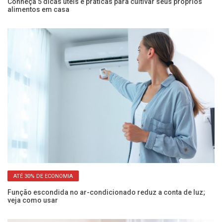
o
Conheça 5 dicas úteis e práticas para cultivar seus próprios
Ve
alimentos em casa
a
ATÉ 30% DE ECONOMIA
Função escondida no ar-condicionado reduz a conta de luz;
Po
veja como usar
sa