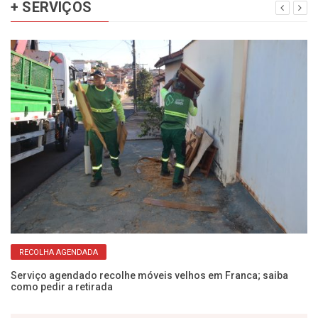
+ SERVIÇOS
RECOLHA AGENDADA
no
Serviço agendado recolhe móveis velhos em Franca; saiba
Ve
como pedir a retirada
de