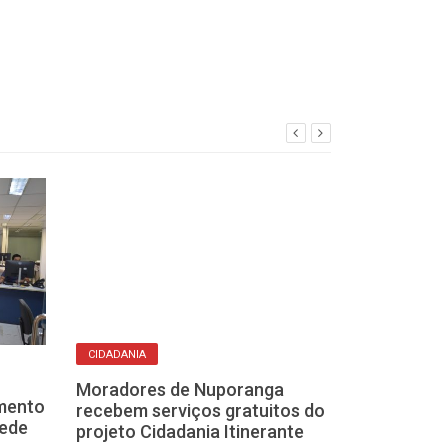
AEROPORTO DE FR
CIDADANIA
Vereadores d
imento
Moradores de Nuporanga
Estado, Alesp,
sede
recebem serviços gratuitos do
retorno de vo