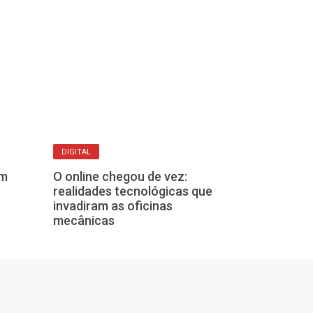
projeto Cidadania Itinerante
DIGITAL
A CONSTRUÇÃO CO
O online chegou de vez:
E a obra segue
em
realidades tecnológicas que
garante que c
invadiram as oficinas
hospital não 
mecânicas