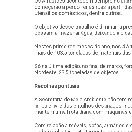
Os Arrastões acontecem sempre no últi
começarão a percorrer as ruas a partir da
utensílios domésticos, dentre outros.
O objetivo desse trabalho é diminuir a pr
possam armazenar água, deixando a cidade 
Nestes primeiros meses do ano, nos 4 Arra
mais de 103,5 toneladas de materiais das 
Só na última edição, no final de março, fo
Nordeste, 23,5 toneladas de objetos.
Recolhas pontuais
A Secretaria de Meio Ambiente não tem m
limpa e livre dos entulhos destinados, in
mantém uma frota diária com máquinas e
Com relação a móveis, sofás, armários e
podem solicitar, gratuitamente, esse serv