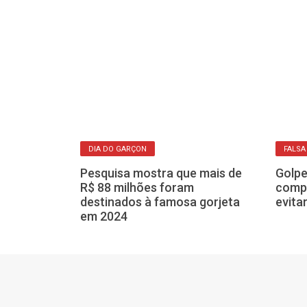
de Franca
saiba como pedir a retirada
em F
DIA DO GARÇON
FALSA
Pesquisa mostra que mais de
Golpe
tal do
R$ 88 milhões foram
compr
erá acesso
destinados à famosa gorjeta
evita
a população
em 2024