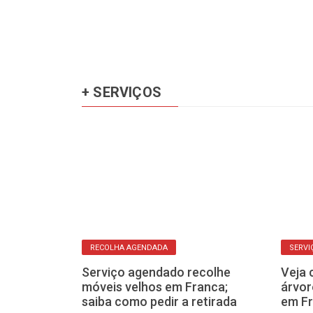
+ SERVIÇOS
RECOLHA AGENDADA
SERVI
Sesc
Serviço agendado recolhe
Veja 
uncionários
móveis velhos em Franca;
árvor