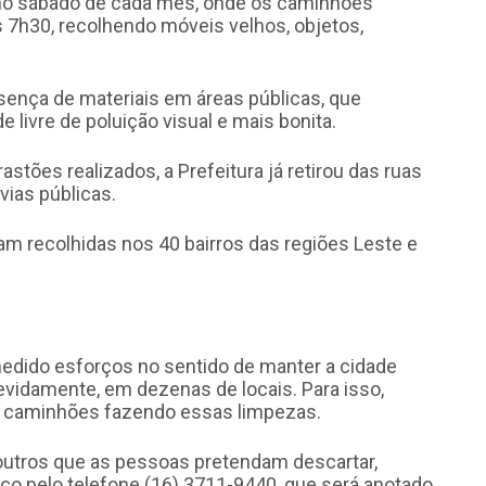
mo sábado de cada mês, onde os caminhões
s 7h30, recolhendo móveis velhos, objetos,
esença de materiais em áreas públicas, que
livre de poluição visual e mais bonita.
stões realizados, a Prefeitura já retirou das ruas
vias públicas.
ram recolhidas nos 40 bairros das regiões Leste e
edido esforços no sentido de manter a cidade
devidamente, em dezenas de locais. Para isso,
 caminhões fazendo essas limpezas.
 outros que as pessoas pretendam descartar,
iço pelo telefone (16) 3711-9440, que será anotado