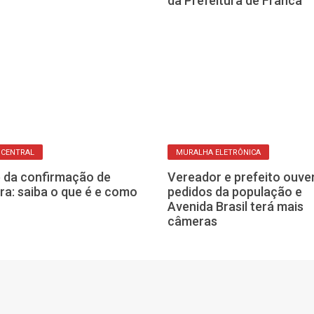
ranca pelo Poupatempo
da Prefeitura de Franca
 CENTRAL
MURALHA ELETRÔNICA
 da confirmação de
Vereador e prefeito ouv
a: saiba o que é e como
pedidos da população e
r
Avenida Brasil terá mais
câmeras