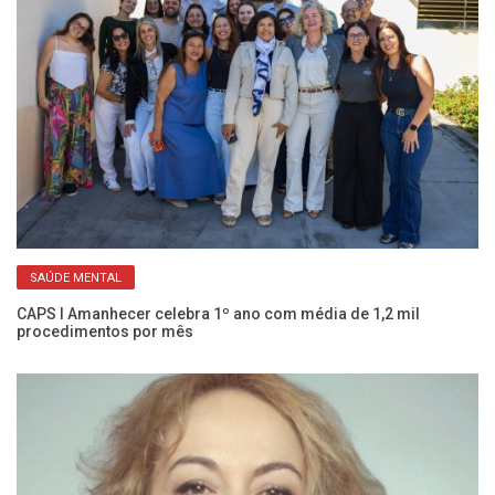
SAÚDE MENTAL
Co
c
CAPS I Amanhecer celebra 1º ano com média de 1,2 mil
procedimentos por mês