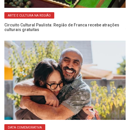
ARTE E CULTURA NA REGIÃO
Circuito Cultural Paulista: Região de Franca recebe atrações
1º
culturais gratuitas
fo
DATA COMEMORATIVA