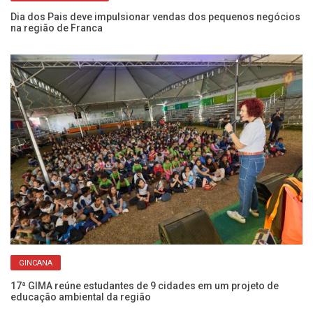
Eq
pa
Dia dos Pais deve impulsionar vendas dos pequenos negócios
na região de Franca
GINCANA
Ch
Fr
17ª GIMA reúne estudantes de 9 cidades em um projeto de
educação ambiental da região