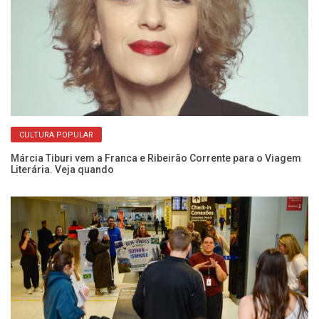
CULTURA POPULAR
ão
De
de
Márcia Tiburi vem a Franca e Ribeirão Corrente para o Viagem
Literária. Veja quando