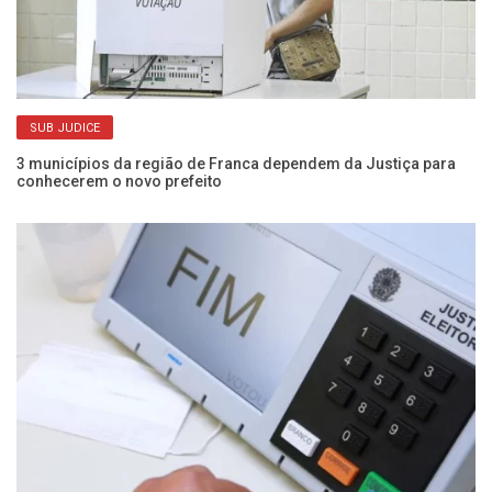
SUB JUDICE
3 municípios da região de Franca dependem da Justiça para
Al
conhecerem o novo prefeito
di