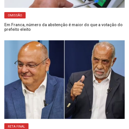
OMISSÃO
Em Franca, número da abstenção é maior do que a votação do
El
prefeito eleito
se
RETA FINAL