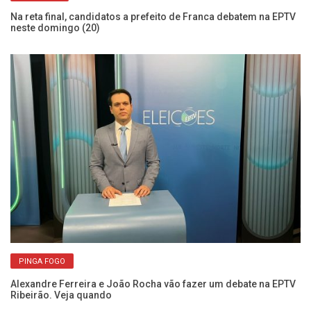
Na reta final, candidatos a prefeito de Franca debatem na EPTV
Qu
neste domingo (20)
mí
PINGA FOGO
do
Alexandre Ferreira e João Rocha vão fazer um debate na EPTV
Co
Ribeirão. Veja quando
Zo