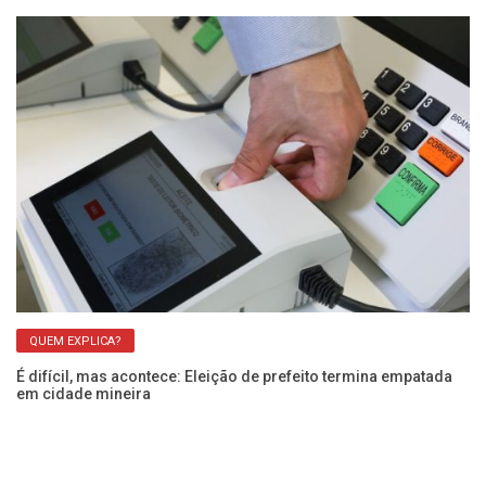
QUEM EXPLICA?
É difícil, mas acontece: Eleição de prefeito termina empatada
2.
em cidade mineira
es