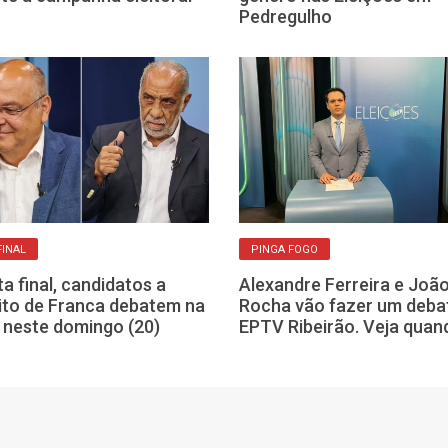
Pedregulho
FINAL
PINGA FOGO
ta final, candidatos a
Alexandre Ferreira e Joã
ito de Franca debatem na
Rocha vão fazer um deba
neste domingo (20)
EPTV Ribeirão. Veja quan