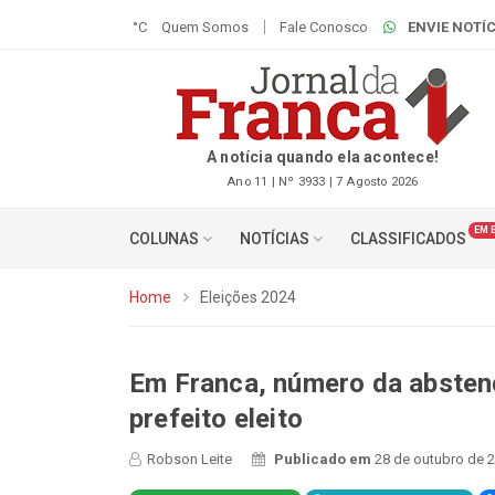
°C
Quem Somos
Fale Conosco
ENVIE NOTÍC
A notícia quando ela acontece!
Ano 11 | Nº 3933 | 7 Agosto 2026
EM 
COLUNAS
NOTÍCIAS
CLASSIFICADOS
Home
Eleições 2024
Em Franca, número da absten
prefeito eleito
Robson Leite
Publicado em
28 de outubro de 2