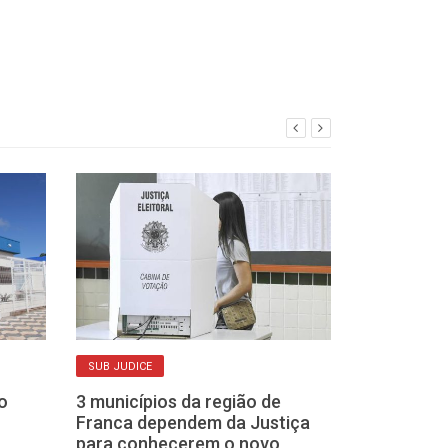
SUB JUDICE
HORA DE AGRADEC
o
3 municípios da região de
Cortez destac
Franca dependem da Justiça
da esquerda e
para conhecerem o novo
últimos 16 an