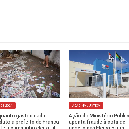
ÕES 2024
AÇÃO NA JUSTIÇA
quanto gastou cada
Ação do Ministério Públic
dato a prefeito de Franca
aponta fraude à cota de
te a campanha eleitoral
gênero nas Eleições em