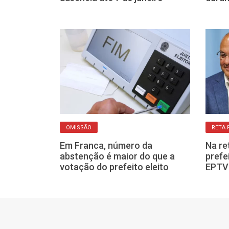
OMISSÃO
RETA 
visórios e
Em Franca, número da
Na re
poderão votar
abstenção é maior do que a
prefe
o Paulo
votação do prefeito eleito
EPTV 