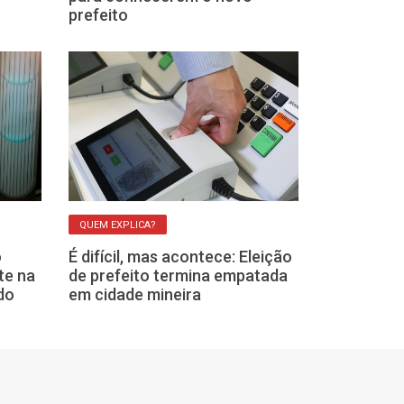
prefeito
ELEIÇÕES MUNICIPA
QUEM EXPLICA?
Eleitores do C
o
É difícil, mas acontece: Eleição
Champagnat, 
te na
de prefeito termina empatada
votarão nas s
do
em cidade mineira
Unifacef