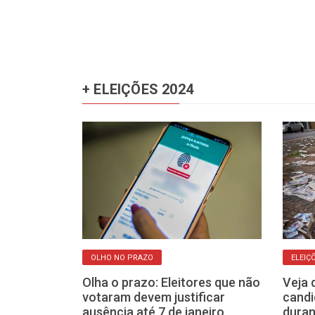
+ ELEIÇÕES 2024
OLHO NO PRAZO
ELEIÇ
outras 49
Olha o prazo: Eleitores que não
Veja 
egundo turno
votaram devem justificar
candi
prefeituras
ausência até 7 de janeiro
duran