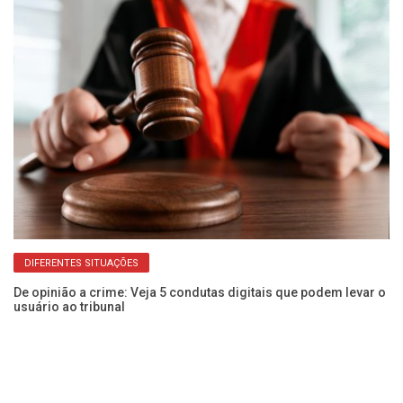
DIFERENTES SITUAÇÕES
a
De opinião a crime: Veja 5 condutas digitais que podem levar o
Se
usuário ao tribunal
In