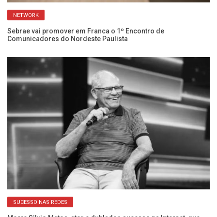
NETWORK
Sebrae vai promover em Franca o 1º Encontro de
Gu
Comunicadores do Nordeste Paulista
re
SUCESSO NAS REDES