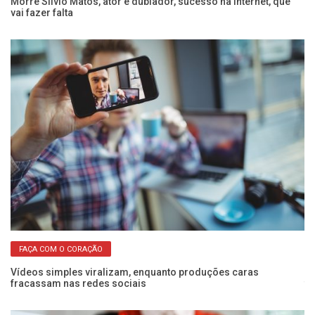
de
Morre Silvio Matos, ator e dublador, sucesso na Internet, que
Ag
vai fazer falta
Cr
FAÇA COM O CORAÇÃO
Vídeos simples viralizam, enquanto produções caras
“”
fracassam nas redes sociais
fo