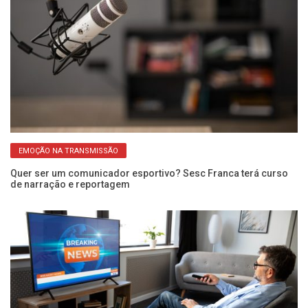
EMOÇÃO NA TRANSMISSÃO
as
Quer ser um comunicador esportivo? Sesc Franca terá curso
Co
de narração e reportagem
re