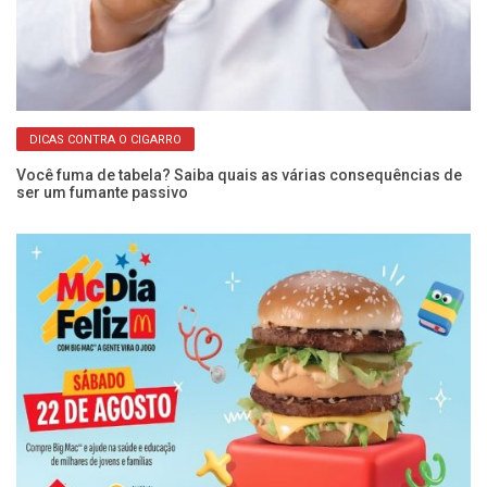
DICAS CONTRA O CIGARRO
Você fuma de tabela? Saiba quais as várias consequências de
Nu
ser um fumante passivo
br