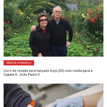
FAMÍLIA DONADELLI
Livro de receita será lançado hoje (23) com renda para a
Ve
Capela S. João Paulo II
al