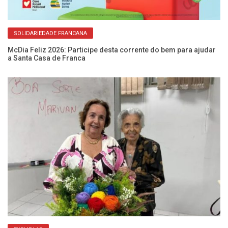
SOLIDARIEDADE FRANCANA
McDia Feliz 2026: Participe desta corrente do bem para ajudar
Po
a Santa Casa de Franca
es