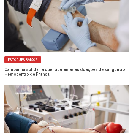
ESTOQUES BAIXOS
Campanha solidária quer aumentar as doações de sangue ao
Al
Hemocentro de Franca
ce