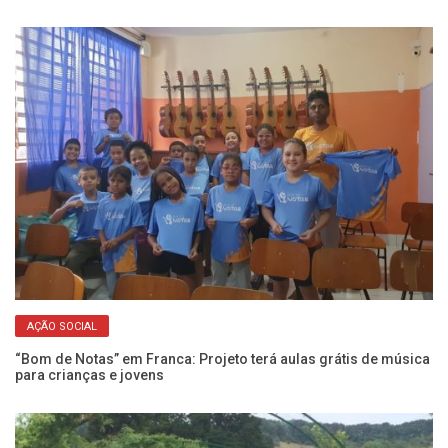
AÇÃO SOCIAL
ar
“Bom de Notas” em Franca: Projeto terá aulas grátis de música
Jo
para crianças e jovens
um