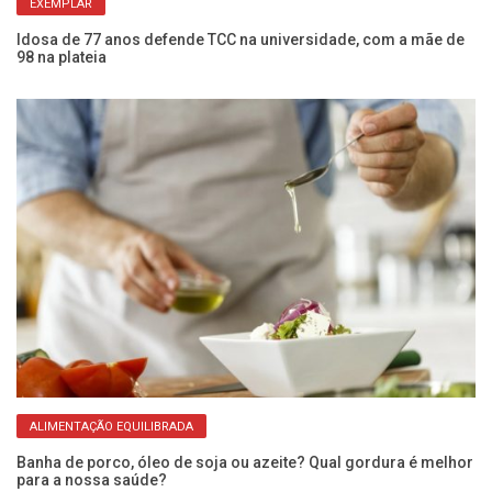
EXEMPLAR
Idosa de 77 anos defende TCC na universidade, com a mãe de
Mo
98 na plateia
qu
ALIMENTAÇÃO EQUILIBRADA
Banha de porco, óleo de soja ou azeite? Qual gordura é melhor
Ca
para a nossa saúde?
de