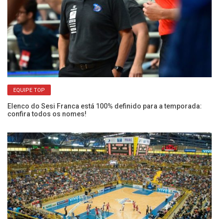
co
EQUIPE TOP
Elenco do Sesi Franca está 100% definido para a temporada:
confira todos os nomes!
He
pr