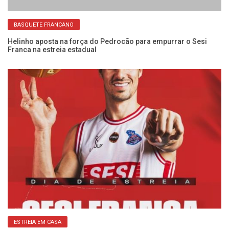
BASQUETE FRANCANO
na
Helinho aposta na força do Pedrocão para empurrar o Sesi
Se
Franca na estreia estadual
ab
ESTREIA EM CASA