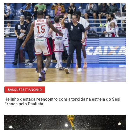
BASQUETE FRANCANO
Helinho destaca reencontro com a torcida na estreia do Sesi
An
Franca pelo Paulista
el