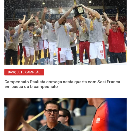
da
Mi
t
BASQUETE CAMPEÃO
Campeonato Paulista começa nesta quarta com Sesi Franca
em busca do bicampeonato
de
No