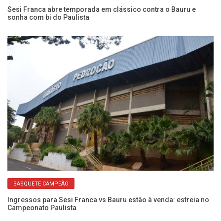
:
Sesi Franca abre temporada em clássico contra o Bauru e
Ca
sonha com bi do Paulista
Se
BASQUETE CAMPEÃO
Ingressos para Sesi Franca vs Bauru estão à venda: estreia no
Se
Campeonato Paulista
D