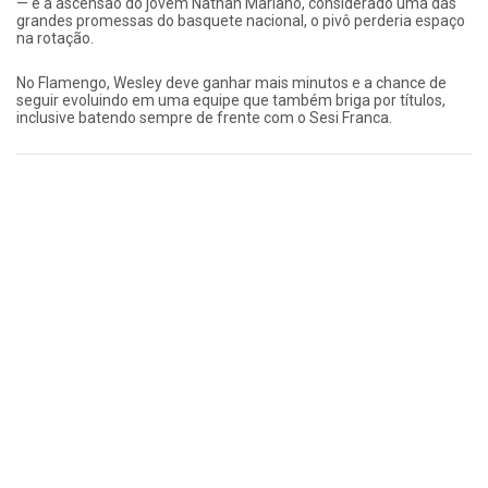
— e a ascensão do jovem Nathan Mariano, considerado uma das
grandes promessas do basquete nacional, o pivô perderia espaço
na rotação.
No Flamengo, Wesley deve ganhar mais minutos e a chance de
seguir evoluindo em uma equipe que também briga por títulos,
inclusive batendo sempre de frente com o Sesi Franca.