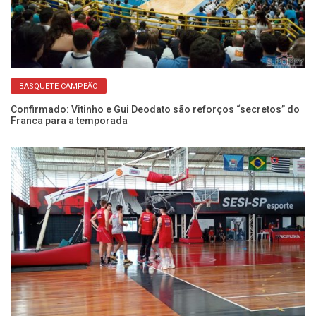
BASQUETE CAMPEÃO
Confirmado: Vitinho e Gui Deodato são reforços “secretos” do
Franca para a temporada
elo
To
de