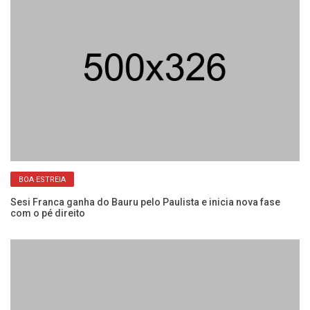
BOA ESTREIA
Sesi Franca ganha do Bauru pelo Paulista e inicia nova fase
Se
com o pé direito
co