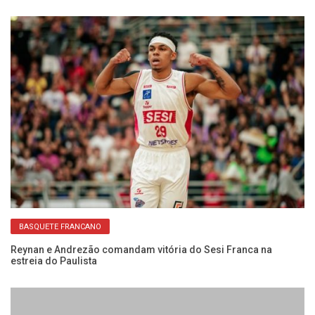
BASQUETE FRANCANO
do
Reynan e Andrezão comandam vitória do Sesi Franca na
Co
estreia do Paulista
Fr