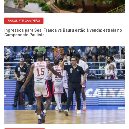
BASQUETE CAMPEÃO
Ingressos para Sesi Franca vs Bauru estão à venda: estreia no
Se
Campeonato Paulista
D