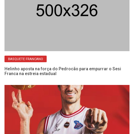
BASQUETE FRANCANO
na
Helinho aposta na força do Pedrocão para empurrar o Sesi
Se
Franca na estreia estadual
ab