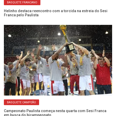
BASQUETE FRANCANO
Helinho destaca reencontro com a torcida na estreia do Sesi
An
Franca pelo Paulista
el
da
Mi
t
BASQUETE CAMPEÃO
Campeonato Paulista começa nesta quarta com Sesi Franca
em busca do bicampeonato