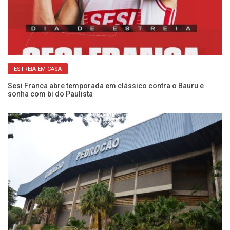
ESTREIA EM CASA
:
Sesi Franca abre temporada em clássico contra o Bauru e
Ca
sonha com bi do Paulista
Se