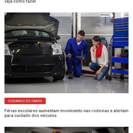
veja como fazer
Pr
CUIDANDO DO CARRO
: a
Férias escolares aumentam movimento nas rodovias e alertam
Co
para cuidado dos veículos
in