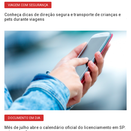
VIAGEM COM SEGURANÇA
Conheça dicas de direção segura e transporte de crianças e
O 
pets durante viagens
to
DOCUMENTO EM DIA
Mês de julho abre o calendário oficial do licenciamento em SP:
Câ