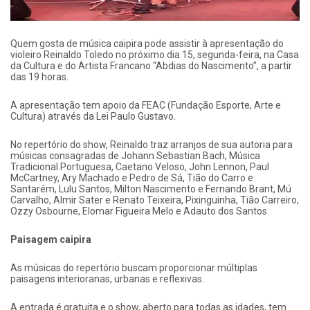
Quem gosta de música caipira pode assistir à apresentação do
violeiro Reinaldo Toledo no próximo dia 15, segunda-feira, na Casa
da Cultura e do Artista Francano “Abdias do Nascimento”, a partir
das 19 horas.
A apresentação tem apoio da FEAC (Fundação Esporte, Arte e
Cultura) através da Lei Paulo Gustavo.
No repertório do show, Reinaldo traz arranjos de sua autoria para
músicas consagradas de Johann Sebastian Bach, Música
Tradicional Portuguesa, Caetano Veloso, John Lennon, Paul
McCartney, Ary Machado e Pedro de Sá, Tião do Carro e
Santarém, Lulu Santos, Milton Nascimento e Fernando Brant, Mú
Carvalho, Almir Sater e Renato Teixeira, Pixinguinha, Tião Carreiro,
Ozzy Osbourne, Elomar Figueira Melo e Adauto dos Santos.
Paisagem caipira
As músicas do repertório buscam proporcionar múltiplas
paisagens interioranas, urbanas e reflexivas.
A entrada é gratuita e o show, aberto para todas as idades, tem