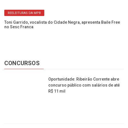
REELEITURAS DA MPB
Toni Garrido, vocalista do Cidade Negra, apresenta Baile Free
A 
no Sesc Franca
B
CONCURSOS
Oportunidade: Ribeirão Corrente abre
concurso público com salários de até
R$ 11 mil