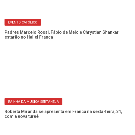
EVENTO CATÓLICO
Padres Marcelo Rossi, Fábio de Melo e Chrystian Shankar
Ne
estarão no Hallel Franca
no
RAINHA DA MÚSICA SERTANEJA
im
Roberta Miranda se apresenta em Franca na sexta-feira, 31,
Mú
com a nova turnê
d