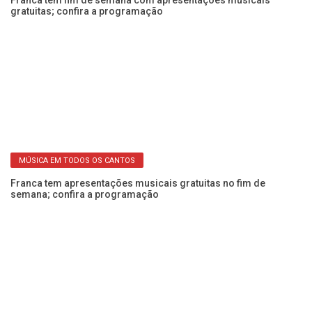
gratuitas; confira a programação
Fe
MÚSICA EM TODOS OS CANTOS
Franca tem apresentações musicais gratuitas no fim de
Se
semana; confira a programação
an