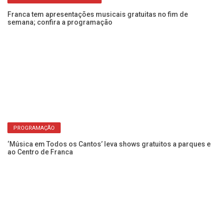
Franca tem apresentações musicais gratuitas no fim de
Mú
semana; confira a programação
em
PROGRAMAÇÃO
do
‘Música em Todos os Cantos’ leva shows gratuitos a parques e
Pa
ao Centro de Franca
S