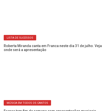
LISTA DE SUCESSOS
Roberta Miranda canta em Franca neste dia 31 de julho. Veja
Fr
onde será a apresentação
s
MÚSICA EM TODOS OS CANTOS
Franca tem fim de semana com apresentações musicais
Ca