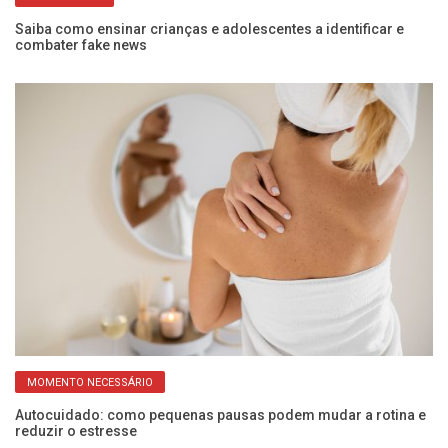
s
Saiba como ensinar crianças e adolescentes a identificar e
Ma
combater fake news
pa
MOMENTO NECESSÁRIO
Autocuidado: como pequenas pausas podem mudar a rotina e
É 
reduzir o estresse
re