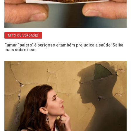
MITO OU VERDADE?
Fumar “paiero” é perigoso e também prejudica a saúde! Saiba
Ca
mais sobre isso
pe