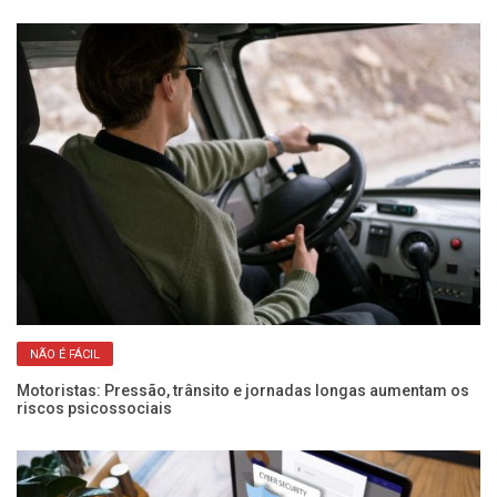
NÃO É FÁCIL
Motoristas: Pressão, trânsito e jornadas longas aumentam os
Co
riscos psicossociais
co