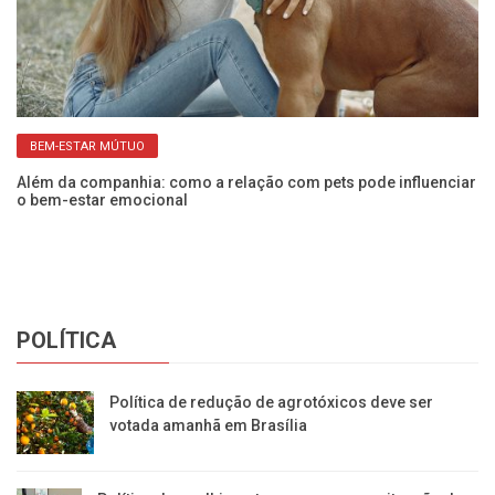
BEM-ESTAR MÚTUO
os
Além da companhia: como a relação com pets pode influenciar
Sa
o bem-estar emocional
h
POLÍTICA
Política de redução de agrotóxicos deve ser
votada amanhã em Brasília