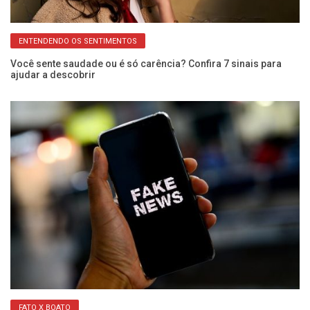
ENTENDENDO OS SENTIMENTOS
pra
Você sente saudade ou é só carência? Confira 7 sinais para
Di
ajudar a descobrir
ge
FATO X BOATO