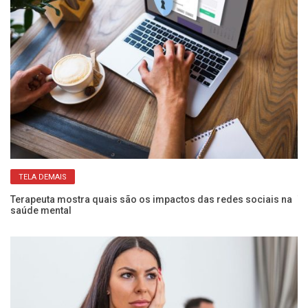
TELA DEMAIS
l
Terapeuta mostra quais são os impactos das redes sociais na
Tr
saúde mental
de