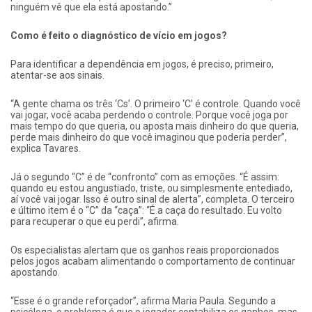
ninguém vê que ela está apostando.”
Como é feito o diagnóstico de vício em jogos?
Para identificar a dependência em jogos, é preciso, primeiro,
atentar-se aos sinais.
“A gente chama os três ‘Cs’. O primeiro ‘C’ é controle. Quando você
vai jogar, você acaba perdendo o controle. Porque você joga por
mais tempo do que queria, ou aposta mais dinheiro do que queria,
perde mais dinheiro do que você imaginou que poderia perder”,
explica Tavares.
Já o segundo “C” é de “confronto” com as emoções. “É assim:
quando eu estou angustiado, triste, ou simplesmente entediado,
aí você vai jogar. Isso é outro sinal de alerta”, completa. O terceiro
e último item é o “C” da “caça”: “É a caça do resultado. Eu volto
para recuperar o que eu perdi”, afirma.
Os especialistas alertam que os ganhos reais proporcionados
pelos jogos acabam alimentando o comportamento de continuar
apostando.
“Esse é o grande reforçador”, afirma Maria Paula. Segundo a