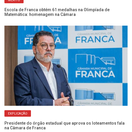
MÉRITO
Escola de Franca obtém 61 medalhas na Olimpíada de
Co
Matemática: homenagem na Câmara
vi
EXPLICAÇÃO
Presidente do órgão estadual que aprova os loteamentos fala
Câ
na Câmara de Franca
de