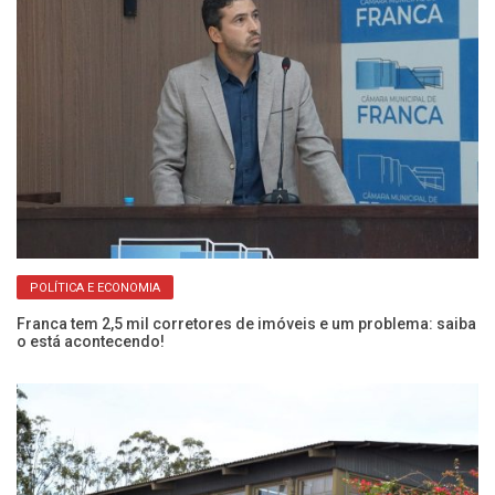
POLÍTICA E ECONOMIA
Franca tem 2,5 mil corretores de imóveis e um problema: saiba
Câ
o está acontecendo!
pr