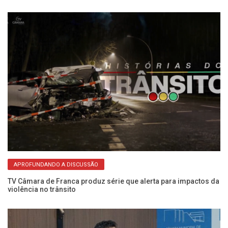
APROFUNDANDO A DISCUSSÃO
na
TV Câmara de Franca produz série que alerta para impactos da
Ve
violência no trânsito
e 