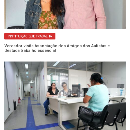
INSTITUIÇÃO QUE TRABALHA
do
Vereador visita Associação dos Amigos dos Autistas e
Pr
destaca trabalho essencial
Un