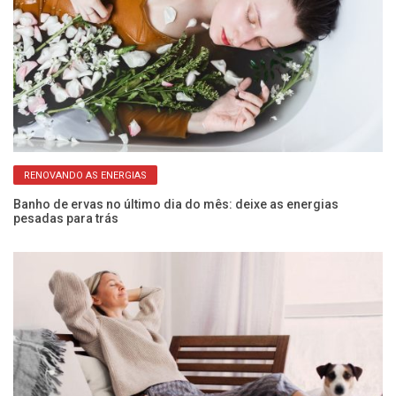
RENOVANDO AS ENERGIAS
Banho de ervas no último dia do mês: deixe as energias
Si
pesadas para trás
v