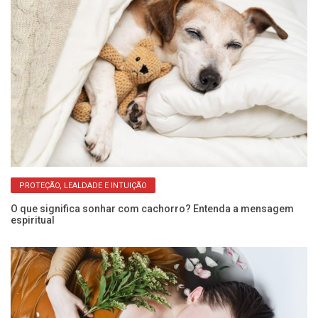
PROTEÇÃO, LEALDADE E INTUIÇÃO
O que significa sonhar com cachorro? Entenda a mensagem
So
espiritual
r