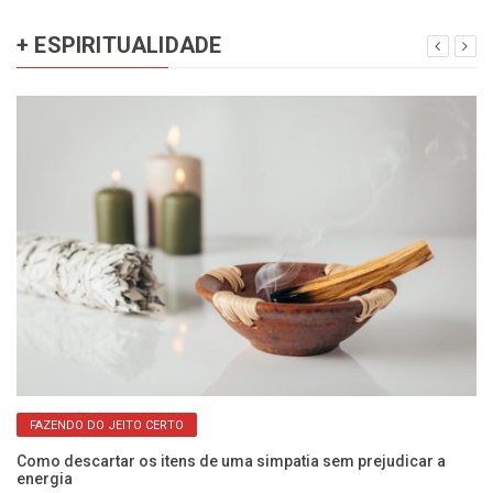
+ ESPIRITUALIDADE
FAZENDO DO JEITO CERTO
Como descartar os itens de uma simpatia sem prejudicar a
In
energia
a