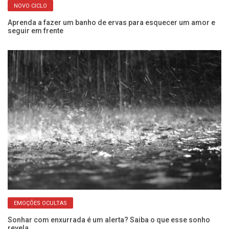
NOVO CICLO
Aprenda a fazer um banho de ervas para esquecer um amor e
Ju
seguir em frente
n
EMOÇÕES OCULTAS
r
Sonhar com enxurrada é um alerta? Saiba o que esse sonho
Co
revela
as