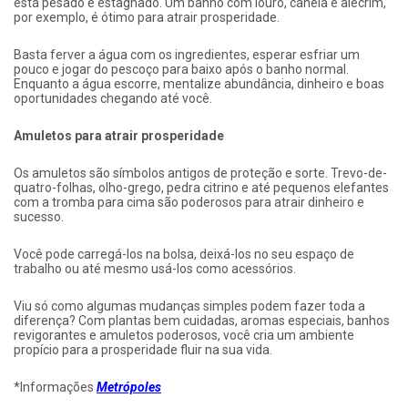
está pesado e estagnado. Um banho com louro, canela e alecrim,
por exemplo, é ótimo para atrair prosperidade.
Basta ferver a água com os ingredientes, esperar esfriar um
pouco e jogar do pescoço para baixo após o banho normal.
Enquanto a água escorre, mentalize abundância, dinheiro e boas
oportunidades chegando até você.
Amuletos para atrair prosperidade
Os amuletos são símbolos antigos de proteção e sorte. Trevo-de-
quatro-folhas, olho-grego, pedra citrino e até pequenos elefantes
com a tromba para cima são poderosos para atrair dinheiro e
sucesso.
Você pode carregá-los na bolsa, deixá-los no seu espaço de
trabalho ou até mesmo usá-los como acessórios.
Viu só como algumas mudanças simples podem fazer toda a
diferença? Com plantas bem cuidadas, aromas especiais, banhos
revigorantes e amuletos poderosos, você cria um ambiente
propício para a prosperidade fluir na sua vida.
*Informações
Metrópoles