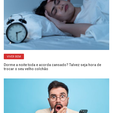
VIVER BEM
Dorme a noite toda e acorda cansado? Talvez seja hora de
Ga
trocar o seu velho colchão
ma