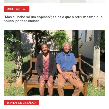
MUITO AÇUCAR
“Mas eu bebo só um copinho”; saiba o que o refri, mesmo que
Ex
pouco, pode te causar
a
56 ANOS DE DISTÂNCIA