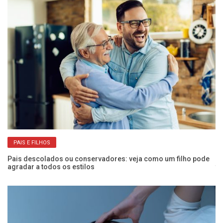
PAIS E FILHOS
Pais descolados ou conservadores: veja como um filho pode
De
agradar a todos os estilos
te