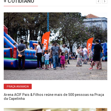
+ COTIDIANO
PRAÇA ANIMADA
rar
Arena ACIF Pais & Filhos reúne mais de 500 pessoas na Praça
Mo
da Capelinha
2 