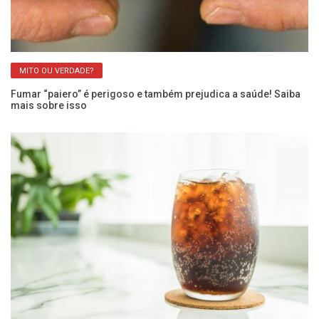
MITO OU VERDADE?
Fumar “paiero” é perigoso e também prejudica a saúde! Saiba
Ar
mais sobre isso
Ca