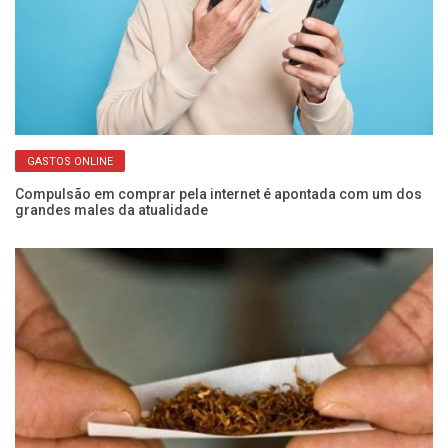
GASTOS ONLINE
ara
Compulsão em comprar pela internet é apontada com um dos
De
grandes males da atualidade
es