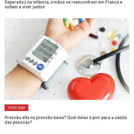
 e
Separados na infância, irmãos se reencontram em Franca e
Pe
voltam a viver juntos
SP
VIVER BEM
Pressão alta ou pressão baixa? Qual delas é pior para a saúde
Qu
das pessoas?
po