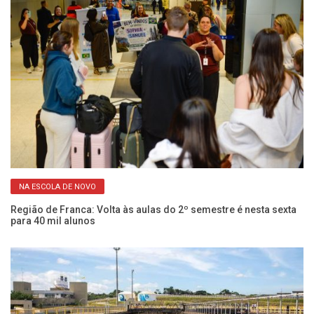
NA ESCOLA DE NOVO
em
Cu
ci
Região de Franca: Volta às aulas do 2º semestre é nesta sexta
para 40 mil alunos