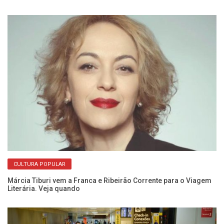
CULTURA POPULAR
ão
De
de
Márcia Tiburi vem a Franca e Ribeirão Corrente para o Viagem
Literária. Veja quando