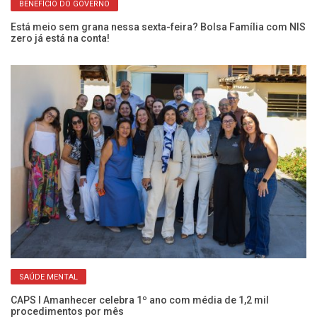
BENEFÍCIO DO GOVERNO
Fr
En
Está meio sem grana nessa sexta-feira? Bolsa Família com NIS
zero já está na conta!
SAÚDE MENTAL
Co
c
CAPS I Amanhecer celebra 1º ano com média de 1,2 mil
procedimentos por mês