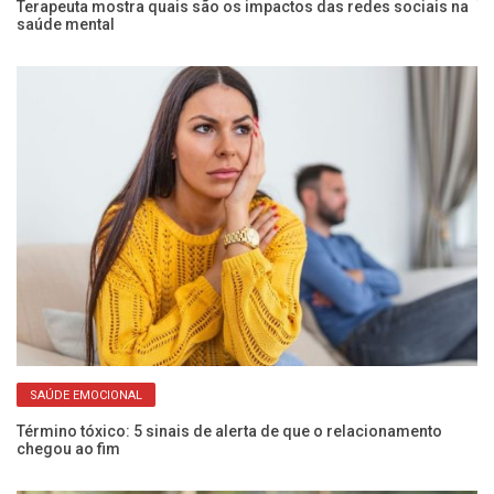
l
Terapeuta mostra quais são os impactos das redes sociais na
Tr
saúde mental
de
SAÚDE EMOCIONAL
Término tóxico: 5 sinais de alerta de que o relacionamento
An
chegou ao fim
es