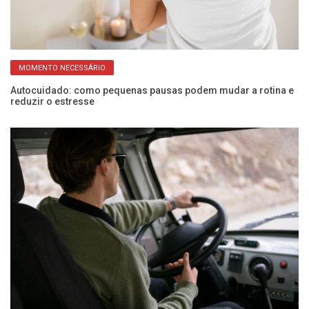
MOMENTO NECESSÁRIO
Autocuidado: como pequenas pausas podem mudar a rotina e
É 
reduzir o estresse
re