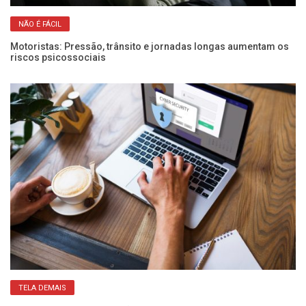
NÃO É FÁCIL
Motoristas: Pressão, trânsito e jornadas longas aumentam os
Co
riscos psicossociais
co
TELA DEMAIS