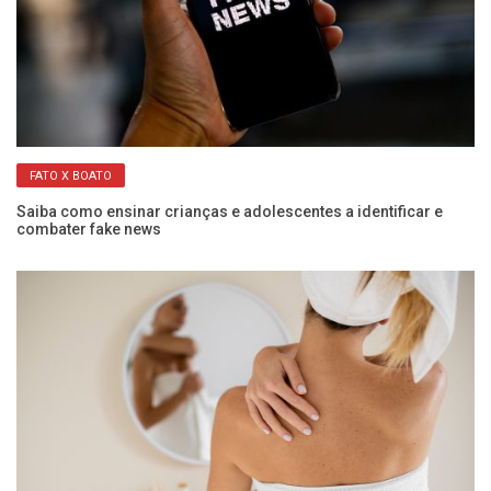
FATO X BOATO
s
Saiba como ensinar crianças e adolescentes a identificar e
Ma
combater fake news
pa