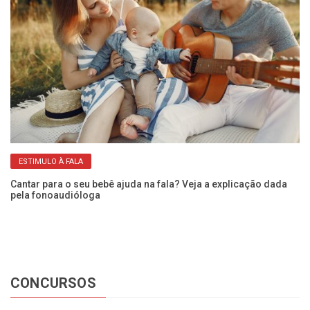
ESTIMULO À FALA
Cantar para o seu bebê ajuda na fala? Veja a explicação dada
60
pela fonoaudióloga
e
CONCURSOS