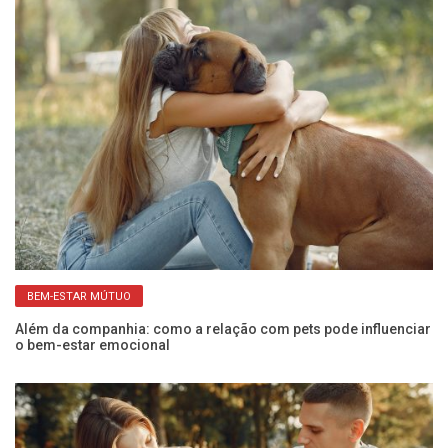
BEM-ESTAR MÚTUO
os
Além da companhia: como a relação com pets pode influenciar
Sa
o bem-estar emocional
h