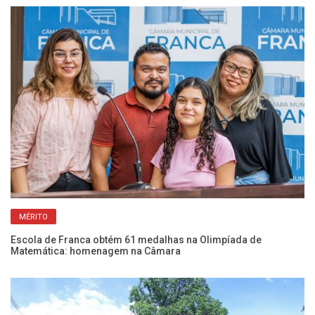
MÉRITO
Escola de Franca obtém 61 medalhas na Olimpíada de
Bo
Matemática: homenagem na Câmara
pa