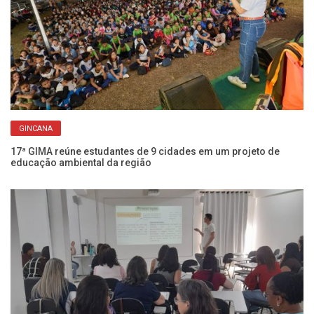
GINCANA
o
17ª GIMA reúne estudantes de 9 cidades em um projeto de
En
educação ambiental da região
pl