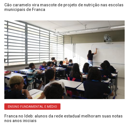
Cão caramelo vira mascote de projeto de nutrição nas escolas
Ve
municipais de Franca
13
ENSINO FUNDAMENTAL E MÉDIO
Franca no Ideb: alunos da rede estadual melhoram suas notas
10
nos anos iniciais
ga