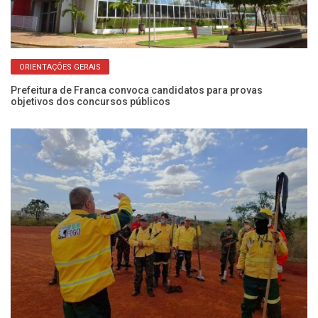
ORIENTAÇÕES GERAIS
Prefeitura de Franca convoca candidatos para provas
SP
objetivos dos concursos públicos
pr