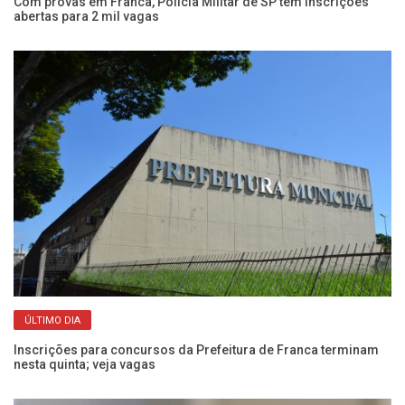
do
Com provas em Franca, Polícia Militar de SP tem inscrições
Ap
abertas para 2 mil vagas
mu
ÚLTIMO DIA
Inscrições para concursos da Prefeitura de Franca terminam
Ve
nesta quinta; veja vagas
Pr