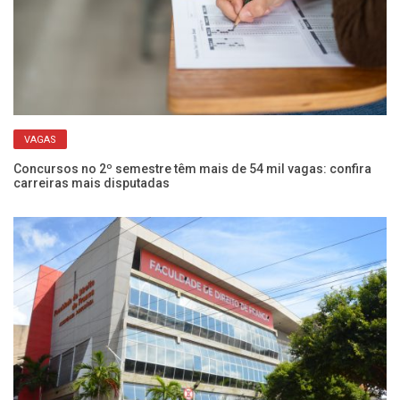
VAGAS
om
Concursos no 2º semestre têm mais de 54 mil vagas: confira
Co
carreiras mais disputadas
2 