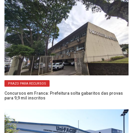
PRAZO PARA RECURSOS
Concursos em Franca: Prefeitura solta gabaritos das provas
Go
para 9,9 mil inscritos
so