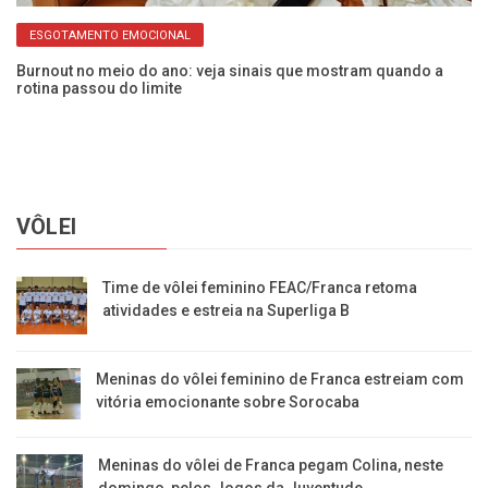
ESGOTAMENTO EMOCIONAL
ão
Burnout no meio do ano: veja sinais que mostram quando a
Pa
rotina passou do limite
de
VÔLEI
Time de vôlei feminino FEAC/Franca retoma
atividades e estreia na Superliga B
Meninas do vôlei feminino de Franca estreiam com
vitória emocionante sobre Sorocaba
Meninas do vôlei de Franca pegam Colina, neste
domingo, pelos Jogos da Juventude