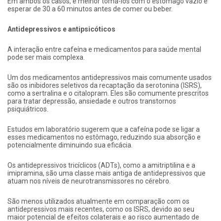
Em ambos os casos, é melhor tomá-los com o estômago vazio e
esperar de 30 a 60 minutos antes de comer ou beber.
Antidepressivos e antipsicóticos
A interação entre cafeína e medicamentos para saúde mental
pode ser mais complexa.
Um dos medicamentos antidepressivos mais comumente usados ​​
são os inibidores seletivos da recaptação da serotonina (ISRS),
como a sertralina e o citalopram. Eles são comumente prescritos
para tratar depressão, ansiedade e outros transtornos
psiquiátricos.
Estudos em laboratório sugerem que a cafeína pode se ligar a
esses medicamentos no estômago, reduzindo sua absorção e
potencialmente diminuindo sua eficácia.
Os antidepressivos tricíclicos (ADTs), como a amitriptilina e a
imipramina, são uma classe mais antiga de antidepressivos que
atuam nos níveis de neurotransmissores no cérebro.
São menos utilizados atualmente em comparação com os
antidepressivos mais recentes, como os ISRS, devido ao seu
maior potencial de efeitos colaterais e ao risco aumentado de