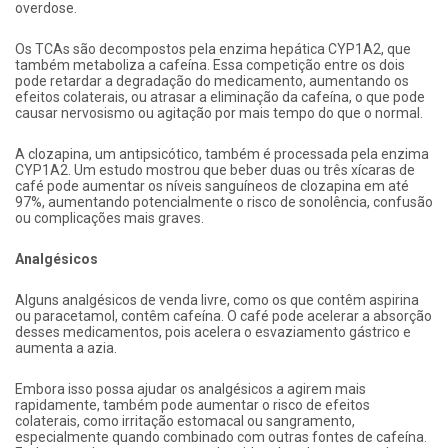
overdose.
Os TCAs são decompostos pela enzima hepática CYP1A2, que
também metaboliza a cafeína. Essa competição entre os dois
pode retardar a degradação do medicamento, aumentando os
efeitos colaterais, ou atrasar a eliminação da cafeína, o que pode
causar nervosismo ou agitação por mais tempo do que o normal.
A clozapina, um antipsicótico, também é processada pela enzima
CYP1A2. Um estudo mostrou que beber duas ou três xícaras de
café pode aumentar os níveis sanguíneos de clozapina em até
97%, aumentando potencialmente o risco de sonolência, confusão
ou complicações mais graves.
Analgésicos
Alguns analgésicos de venda livre, como os que contêm aspirina
ou paracetamol, contêm cafeína. O café pode acelerar a absorção
desses medicamentos, pois acelera o esvaziamento gástrico e
aumenta a azia.
Embora isso possa ajudar os analgésicos a agirem mais
rapidamente, também pode aumentar o risco de efeitos
colaterais, como irritação estomacal ou sangramento,
especialmente quando combinado com outras fontes de cafeína.