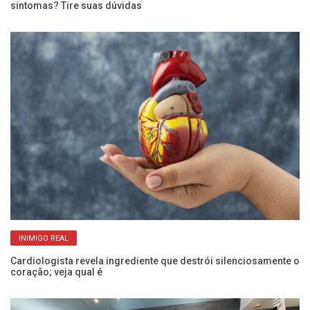
sintomas? Tire suas dúvidas
ba
INIMIGO REAL
e
Cardiologista revela ingrediente que destrói silenciosamente o
Pr
coração; veja qual é
d