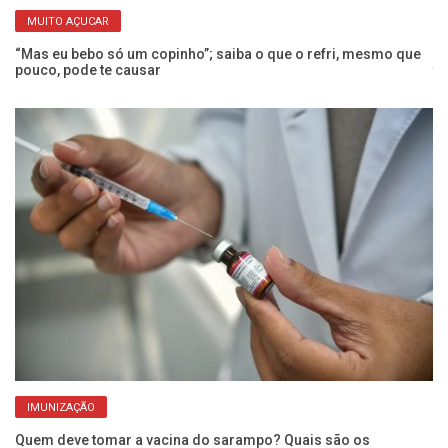
MUITO AÇUCAR
 a
“Mas eu bebo só um copinho”; saiba o que o refri, mesmo que
Co
pouco, pode te causar
t
IMUNIZAÇÃO
Quem deve tomar a vacina do sarampo? Quais são os
Pe