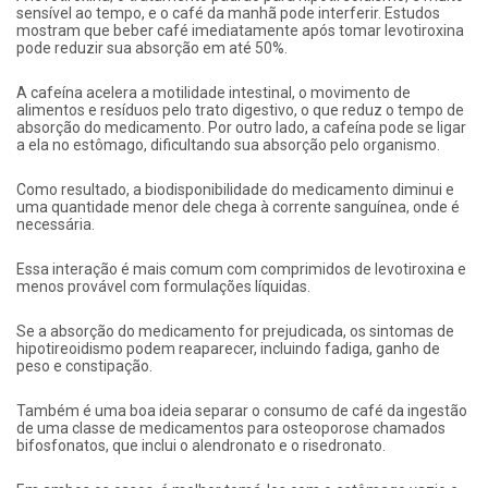
sensível ao tempo, e o café da manhã pode interferir. Estudos
mostram que beber café imediatamente após tomar levotiroxina
pode reduzir sua absorção em até 50%.
A cafeína acelera a motilidade intestinal, o movimento de
alimentos e resíduos pelo trato digestivo, o que reduz o tempo de
absorção do medicamento. Por outro lado, a cafeína pode se ligar
a ela no estômago, dificultando sua absorção pelo organismo.
Como resultado, a biodisponibilidade do medicamento diminui e
uma quantidade menor dele chega à corrente sanguínea, onde é
necessária.
Essa interação é mais comum com comprimidos de levotiroxina e
menos provável com formulações líquidas.
Se a absorção do medicamento for prejudicada, os sintomas de
hipotireoidismo podem reaparecer, incluindo fadiga, ganho de
peso e constipação.
Também é uma boa ideia separar o consumo de café da ingestão
de uma classe de medicamentos para osteoporose chamados
bifosfonatos, que inclui o alendronato e o risedronato.