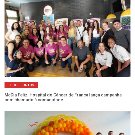
TODOS JUNTOS
em
McDia Feliz: Hospital do Câncer de Franca lança campanha
Mé
com chamado à comunidade
so