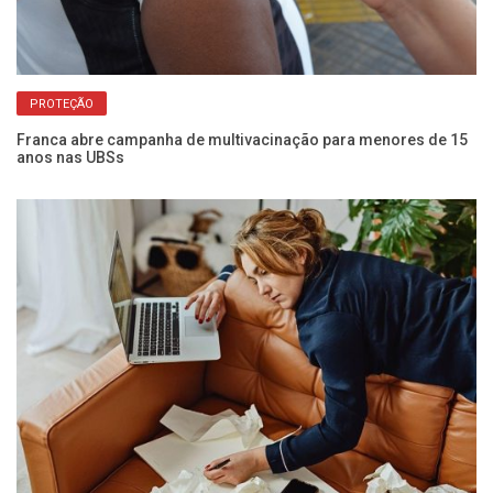
PROTEÇÃO
Franca abre campanha de multivacinação para menores de 15
Ga
anos nas UBSs
po