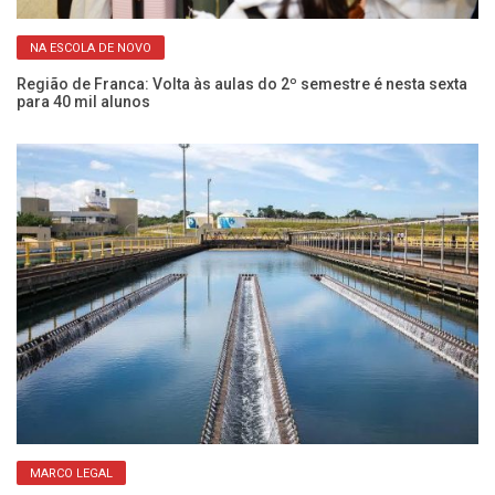
NA ESCOLA DE NOVO
em
Cu
ci
Região de Franca: Volta às aulas do 2º semestre é nesta sexta
para 40 mil alunos
MARCO LEGAL
s
Ve