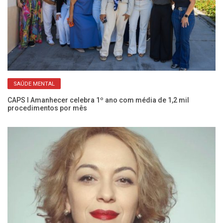
SAÚDE MENTAL
Co
c
CAPS I Amanhecer celebra 1º ano com média de 1,2 mil
procedimentos por mês