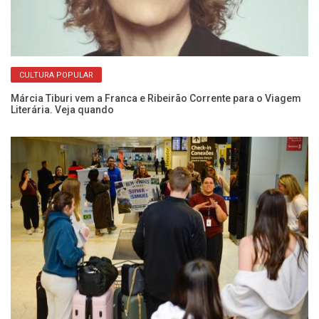
CULTURA POPULAR
ão
De
de
Márcia Tiburi vem a Franca e Ribeirão Corrente para o Viagem
Literária. Veja quando