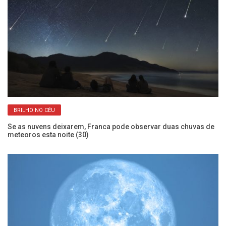
BRILHO NO CÉU
Se as nuvens deixarem, Franca pode observar duas chuvas de
Co
meteoros esta noite (30)
se