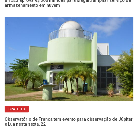
BNDES aprova R$ 300 milhões para Magalu ampliar serviço de
Ou
armazenamento em nuvem
lo
GRATUITO
Observatório de Franca tem evento para observação de Júpiter
Ac
e Lua nesta sexta, 22
c