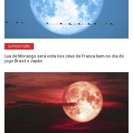
SUPERSTIÇÃO
ete
Lua de Morango será vista nos céus de Franca bem no dia do
Ch
jogo Brasil x Japão
br