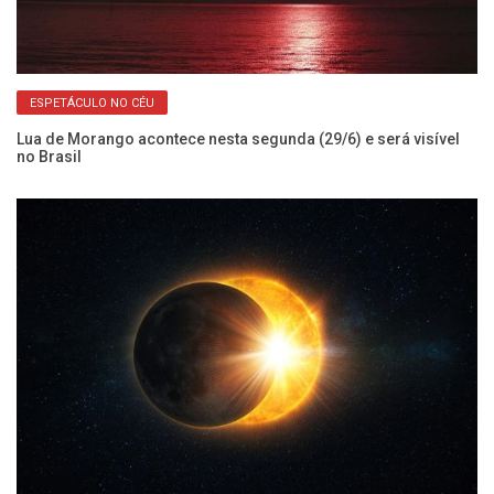
ESPETÁCULO NO CÉU
Lua de Morango acontece nesta segunda (29/6) e será visível
E 
no Brasil
Me