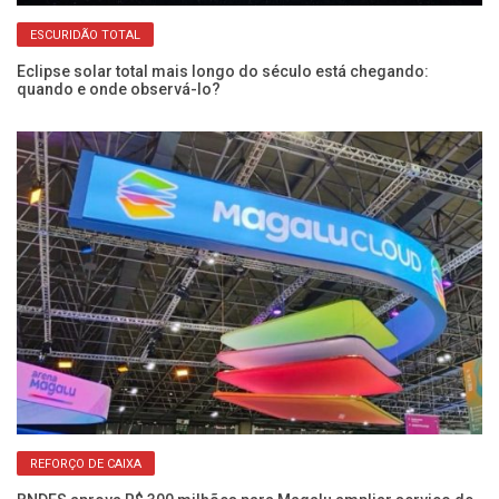
ESCURIDÃO TOTAL
Eclipse solar total mais longo do século está chegando:
Co
quando e onde observá-lo?
ma
REFORÇO DE CAIXA