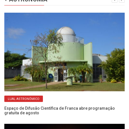
LUAL ASTRONÔMICO
no
Espaço de Difusão Científica de Franca abre programação
Ob
gratuita de agosto
di