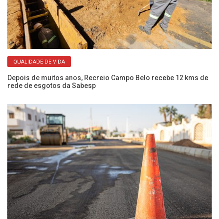
QUALIDADE DE VIDA
Depois de muitos anos, Recreio Campo Belo recebe 12 kms de
Ve
rede de esgotos da Sabesp
be