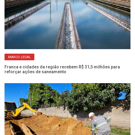
MARCO LEGAL
ua
Franca e cidades da região recebem R$ 31,5 milhões para
Te
reforçar ações de saneamento
em