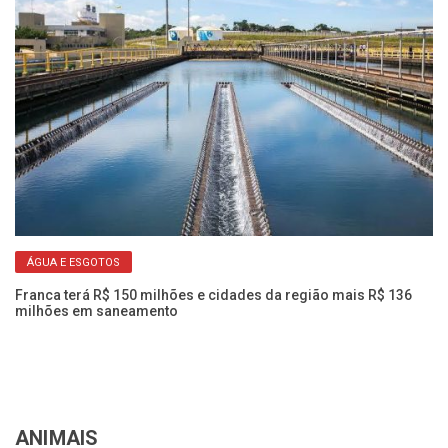
ÁGUA E ESGOTOS
Franca terá R$ 150 milhões e cidades da região mais R$ 136
Úl
milhões em saneamento
de
ANIMAIS