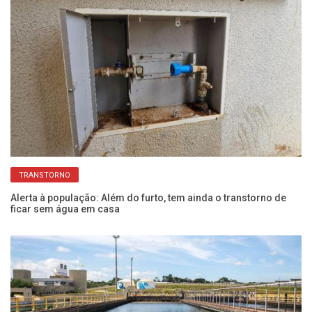
TRANSTORNO
m
Alerta à população: Além do furto, tem ainda o transtorno de
Ce
ficar sem água em casa
de