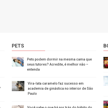
PETS
B
Pets podem dormir na mesma cama que
seus tutores? Acredite, é melhor não –
entenda
Vira-lata caramelo faz sucesso em
7
academia de ginástica no interior de São
Paulo
m
Você sabe o que há por trás do hábito do