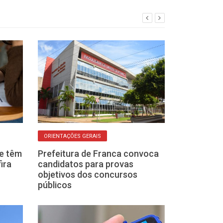
ORIENTAÇÕES GERAIS
OLHO NAS VAGAS
e têm
Prefeitura de Franca convoca
Governo de SP
ira
candidatos para provas
concurso para
objetivos dos concursos
soldado da Polí
públicos