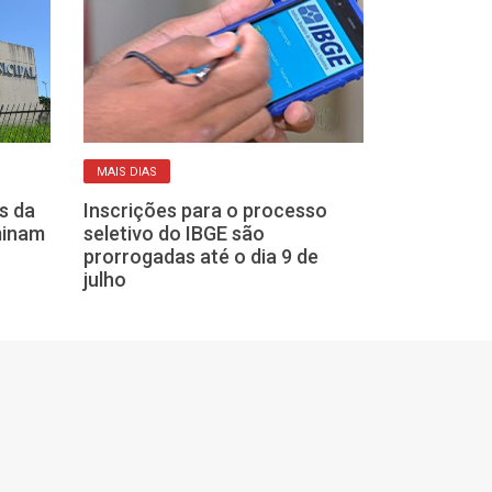
CADASTRO RESERV
MAIS DIAS
Franca mantém
s da
Inscrições para o processo
abertas para 
minam
seletivo do IBGE são
Prefeitura; ve
prorrogadas até o dia 9 de
julho