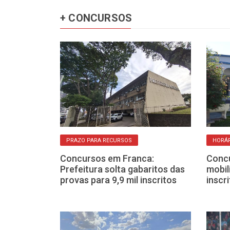
+ CONCURSOS
PRAZO PARA RECURSOS
HORÁR
rições de
Concursos em Franca:
Concu
vos para
Prefeitura solta gabaritos das
mobil
ede estadual
provas para 9,9 mil inscritos
inscr