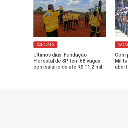
CONCURSO
VAGA
so seletivo
 temporárias
Últimos dias: Fundação
Com p
odo Brasil
Florestal de SP tem 68 vagas
Milit
com salário de até R$ 11,2 mil
abert