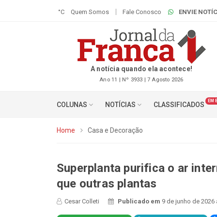
°C
Quem Somos
Fale Conosco
ENVIE NOTÍC
A notícia quando ela acontece!
Ano 11 | Nº 3933 | 7 Agosto 2026
EM 
COLUNAS
NOTÍCIAS
CLASSIFICADOS
Home
Casa e Decoração
Superplanta purifica o ar int
que outras plantas
Cesar Colleti
Publicado em
9 de junho de 2026 