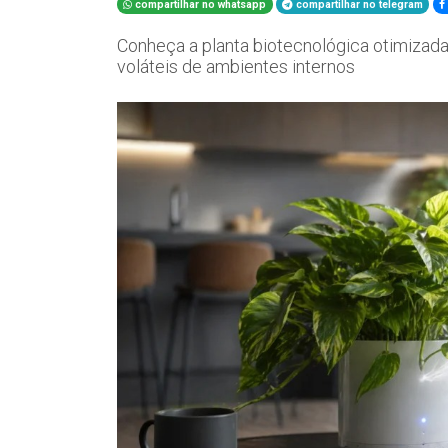
compartilhar no whatsapp
compartilhar no telegram
Conheça a planta biotecnológica otimizad
voláteis de ambientes internos