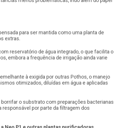
âncias menos problemáticas, indo além do papel
 pensada para ser mantida como uma planta de
s extras.
m reservatório de água integrado, o que facilita o
os, embora a frequência de irrigação ainda varie
semelhante à exigida por outras Pothos, o manejo
ismos otimizados, diluídas em água e aplicadas
orrifar o substrato com preparações bacterianas
 responsável por parte da filtragem dos
 a Neo P1 e outras plantas purificadoras