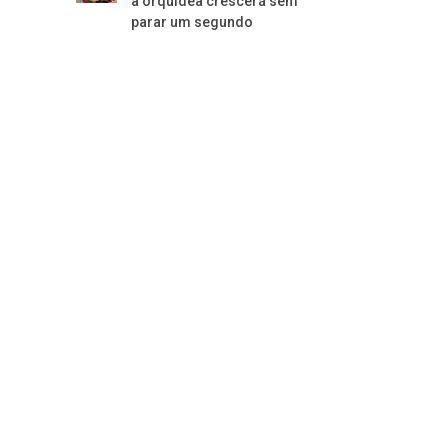
a orquídea crescerá sem
parar um segundo