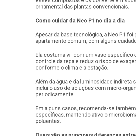
esses compostos e os converte em subst
ornamental das plantas convencionais.
Como cuidar da Neo P1 no dia a dia
Apesar da base tecnológica, a Neo P1 foi
apartamento comum, com alguns cuidado
Ela costuma vir com um vaso específico co
controle da rega e reduz o risco de exager
conforme o clima e a estação.
Além da água e da luminosidade indireta 
inclui o uso de soluções com micro-organ
periodicamente.
Em alguns casos, recomenda-se também b
específicas, mantendo ativo o microbioma
poluentes.
Quais são as principais diferenças entre