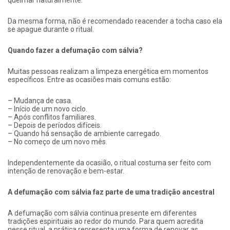
queimar naturalmente.
Da mesma forma, não é recomendado reacender a tocha caso ela
se apague durante o ritual.
Quando fazer a defumação com sálvia?
Muitas pessoas realizam a limpeza energética em momentos
específicos. Entre as ocasiões mais comuns estão:
– Mudança de casa.
– Início de um novo ciclo.
– Após conflitos familiares.
– Depois de períodos difíceis.
– Quando há sensação de ambiente carregado.
– No começo de um novo mês.
Independentemente da ocasião, o ritual costuma ser feito com
intenção de renovação e bem-estar.
A defumação com sálvia faz parte de uma tradição ancestral
A defumação com sálvia continua presente em diferentes
tradições espirituais ao redor do mundo. Para quem acredita
nesse ritual, a prática representa uma forma de renovar as