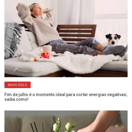
NOVO CICLO
Fim de julho é o momento ideal para cortar energias negativas;
O 
saiba como!
pa