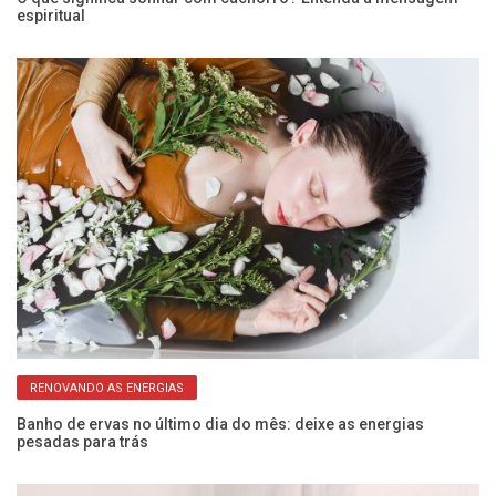
espiritual
r
RENOVANDO AS ENERGIAS
Banho de ervas no último dia do mês: deixe as energias
Si
pesadas para trás
v