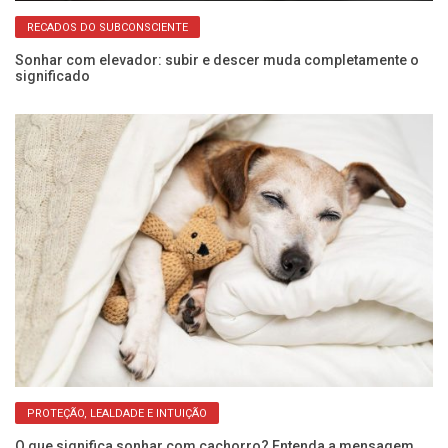
RECADOS DO SUBCONSCIENTE
Sonhar com elevador: subir e descer muda completamente o
Al
significado
p
PROTEÇÃO, LEALDADE E INTUIÇÃO
O que significa sonhar com cachorro? Entenda a mensagem
So