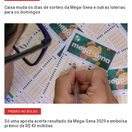
Caixa muda os dias de sorteio da Mega-Sena e outras loterias
Me
para os domingos
pr
PRÊMIO NO BOLSO
Só uma aposta acerta resultado da Mega-Sena 3029 e embolsa
Nú
prêmio de R$ 43 milhões
qu