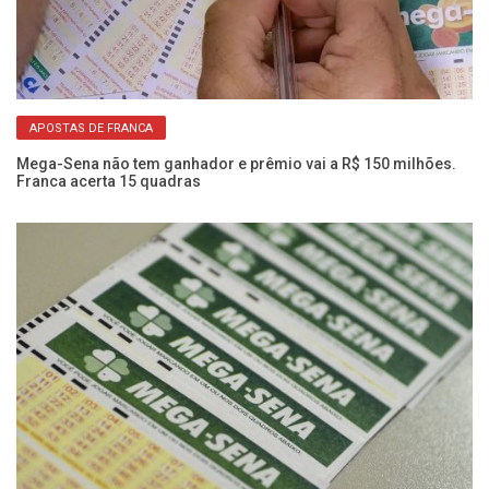
APOSTAS DE FRANCA
Mega-Sena não tem ganhador e prêmio vai a R$ 150 milhões.
Me
Franca acerta 15 quadras
mi