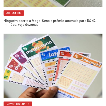
ACUMULOU
Ninguém acerta a Mega-Sena e prêmio acumula para R$ 42
Bo
milhões; veja dezenas
Du
NOVOS HORÁRIOS