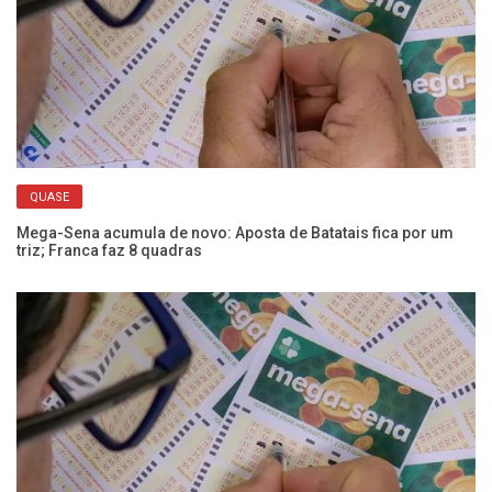
QUASE
Mega-Sena acumula de novo: Aposta de Batatais fica por um
Se
triz; Franca faz 8 quadras
nã