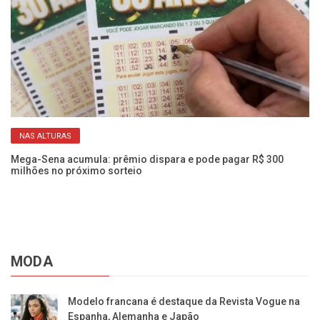
NAS ALTURAS
R$
Mega-Sena acumula: prêmio dispara e pode pagar R$ 300
Ac
milhões no próximo sorteio
16
MODA
Modelo francana é destaque da Revista Vogue na
Espanha, Alemanha e Japão