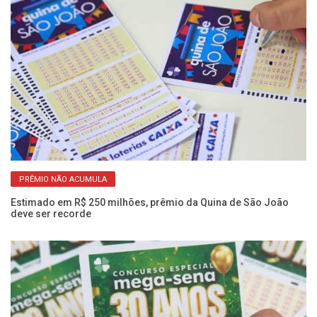
PRÊMIO NÃO ACUMULA
Estimado em R$ 250 milhões, prêmio da Quina de São João
Me
deve ser recorde
16