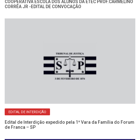
COOPERATIVA ESCOLA DOS ALUNOS DA ETEC PROF.CARMELINO
CORRÊA JR -EDITAL DE CONVOCAÇÃO
o:
Fo
Mi
EDITAL DE INTERDIÇÃO
Edital de Interdição expedido pela 1ª Vara da Família do Forum
de Franca – SP