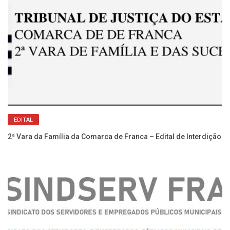
Re
No
EDITAL
2ª Vara da Família da Comarca de Franca – Edital de Interdição