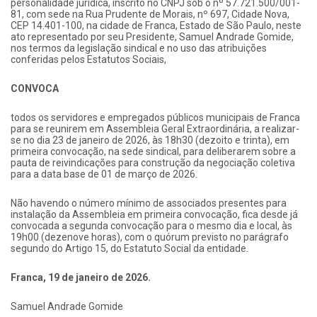
personalidade jurídica, inscrito no CNPJ sob o nº 57.721.500/001-
81, com sede na Rua Prudente de Morais, nº 697, Cidade Nova,
CEP 14.401-100, na cidade de Franca, Estado de São Paulo, neste
ato representado por seu Presidente, Samuel Andrade Gomide,
nos termos da legislação sindical e no uso das atribuições
conferidas pelos Estatutos Sociais,
CONVOCA
todos os servidores e empregados públicos municipais de Franca
para se reunirem em Assembleia Geral Extraordinária, a realizar-
se no dia 23 de janeiro de 2026, às 18h30 (dezoito e trinta), em
primeira convocação, na sede sindical, para deliberarem sobre a
pauta de reivindicações para construção da negociação coletiva
para a data base de 01 de março de 2026.
Não havendo o número mínimo de associados presentes para
instalação da Assembleia em primeira convocação, fica desde já
convocada a segunda convocação para o mesmo dia e local, às
19h00 (dezenove horas), com o quórum previsto no parágrafo
segundo do Artigo 15, do Estatuto Social da entidade.
Franca, 19 de janeiro de 2026.
Samuel Andrade Gomide