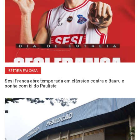
ESTREIA EM CASA
:
Sesi Franca abre temporada em clássico contra o Bauru e
Ca
sonha com bi do Paulista
Se