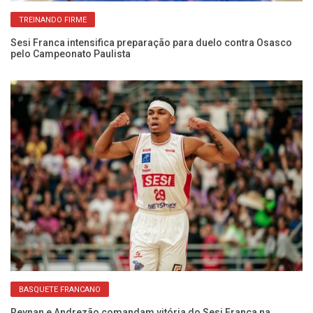
TREINANDO FIRME
Sesi Franca intensifica preparação para duelo contra Osasco
El
pelo Campeonato Paulista
co
BASQUETE FRANCANO
do
Reynan e Andrezão comandam vitória do Sesi Franca na
Co