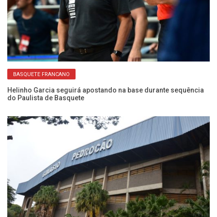
BASQUETE FRANCANO
Helinho Garcia seguirá apostando na base durante sequência
He
do Paulista de Basquete
Fr