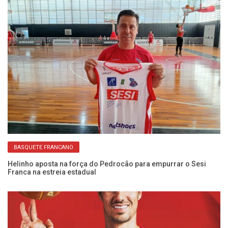
BASQUETE FRANCANO
na
Helinho aposta na força do Pedrocão para empurrar o Sesi
Se
Franca na estreia estadual
ab