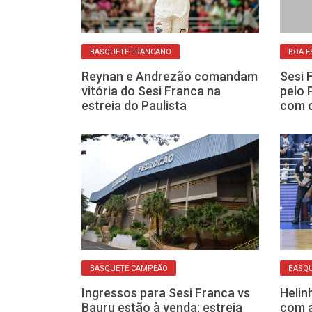
BASQUETE FRANCANO
BOA E
ista de
Reynan e Andrezão comandam
Sesi 
a na próxima
vitória do Sesi Franca na
pelo 
ca busca o bi
estreia do Paulista
com o
BASQUETE CAMPEÃO
BASQ
Ingressos para Sesi Franca vs
Helin
il é
Bauru estão à venda: estreia
com a
Franca com