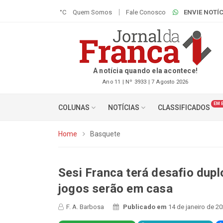
°C
Quem Somos
Fale Conosco
ENVIE NOTÍC
A notícia quando ela acontece!
Ano 11 | Nº 3933 | 7 Agosto 2026
EM 
COLUNAS
NOTÍCIAS
CLASSIFICADOS
Home
Basquete
Sesi Franca terá desafio dupl
jogos serão em casa
F. A. Barbosa
Publicado em
14 de janeiro de 2