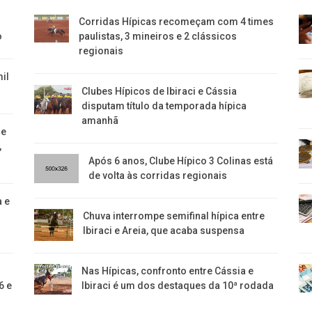
Corridas Hípicas recomeçam com 4 times
o
paulistas, 3 mineiros e 2 clássicos
regionais
il
Clubes Hípicos de Ibiraci e Cássia
disputam título da temporada hípica
amanhã
de
,
Após 6 anos, Clube Hípico 3 Colinas está
de volta às corridas regionais
a e
​Chuva interrompe semifinal hípica entre
Ibiraci e Areia, que acaba suspensa
Nas Hípicas, confronto entre Cássia e
6 e
Ibiraci é um dos destaques da 10ª rodada