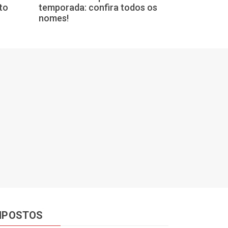
to
temporada: confira todos os
para o São Jo
nomes!
Desenvolvime
MPOSTOS