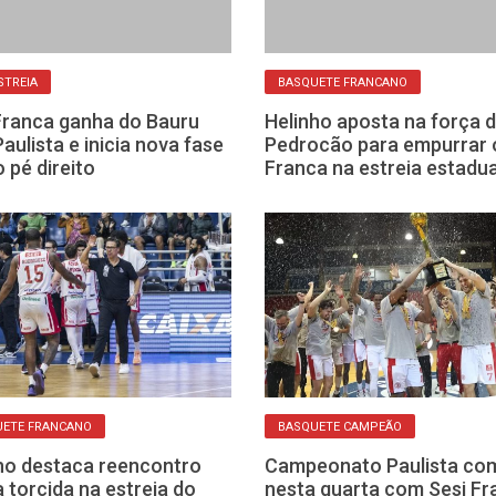
STREIA
BASQUETE FRANCANO
Franca ganha do Bauru
Helinho aposta na força 
Paulista e inicia nova fase
Pedrocão para empurrar 
 pé direito
Franca na estreia estadua
UETE FRANCANO
BASQUETE CAMPEÃO
ho destaca reencontro
Campeonato Paulista co
 torcida na estreia do
nesta quarta com Sesi Fr