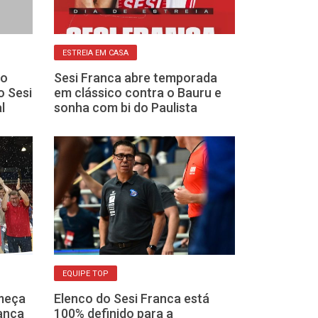
ESTREIA EM CASA
BASQUETE CAMPEÃ
do
Sesi Franca abre temporada
Confirmado: Vi
o Sesi
em clássico contra o Bauru e
Deodato são r
l
sonha com bi do Paulista
“secretos” do
temporada
EQUIPE TOP
FORMAÇÃO DE ATL
meça
Elenco do Sesi Franca está
anca
100% definido para a
Sesi Franca t