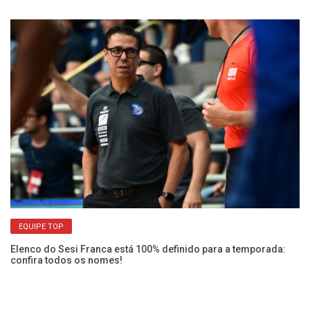
de
No
co
EQUIPE TOP
Elenco do Sesi Franca está 100% definido para a temporada:
confira todos os nomes!