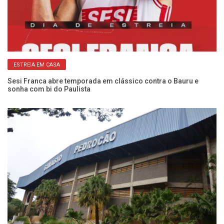
ESTREIA EM CASA
:
Sesi Franca abre temporada em clássico contra o Bauru e
Ca
sonha com bi do Paulista
Se