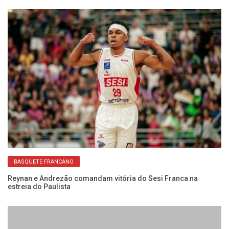
BASQUETE FRANCANO
do
Reynan e Andrezão comandam vitória do Sesi Franca na
Co
estreia do Paulista
Fr