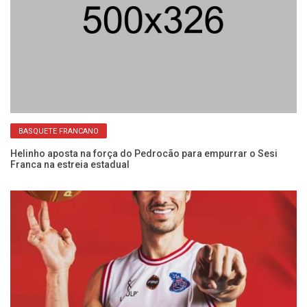
BASQUETE FRANCANO
na
Helinho aposta na força do Pedrocão para empurrar o Sesi
Se
Franca na estreia estadual
ab