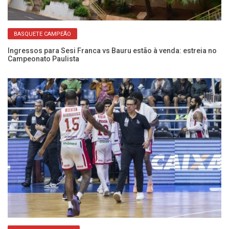
BASQUETE CAMPEÃO
Ingressos para Sesi Franca vs Bauru estão à venda: estreia no
Se
Campeonato Paulista
D