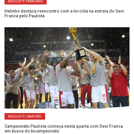
BASQUETE FRANCANO
Helinho destaca reencontro com a torcida na estreia do Sesi
An
Franca pelo Paulista
el
da
Mi
t
BASQUETE CAMPEÃO
Campeonato Paulista começa nesta quarta com Sesi Franca
em busca do bicampeonato