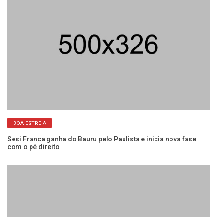
BOA ESTREIA
Sesi Franca ganha do Bauru pelo Paulista e inicia nova fase
Se
com o pé direito
co